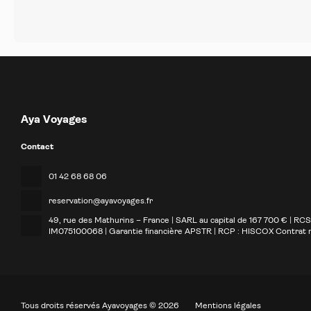
Aya Voyages
Contact
01 42 68 68 06
reservation@ayavoyages.fr
49, rue des Mathurins – France | SARL au capital de 167 700 € | RC
IM075100068 | Garantie financière APSTR | RCP : HISCOX Contrat
Tous droits réservés Ayavoyages © 2026
Mentions légales