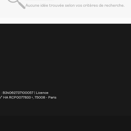
Aucune idée trouvée selon vos critères de recherche.
S : B34062737100057 | Licence
 n° HA RCP0077833 •
, 75008 - Paris