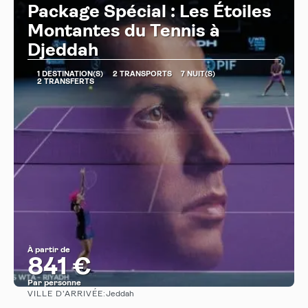
Package Spécial : Les Étoiles
Montantes du Tennis à
Djeddah
1 DESTINATION(S)
2 TRANSPORTS
7 NUIT(S)
2 TRANSFERTS
À partir de
841 €
Par personne
VILLE D’ARRIVÉE:
Jeddah
Afficher