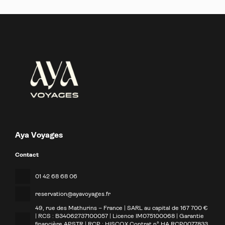
Aya Voyages
Contact
01 42 68 68 06
reservation@ayavoyages.fr
49, rue des Mathurins – France | SARL au capital de 167 700 €
| RCS : B34062737100057 | Licence IM075100068 | Garantie
financière APSTR | RCP : HISCOX Contrat n° HA RCP0077833