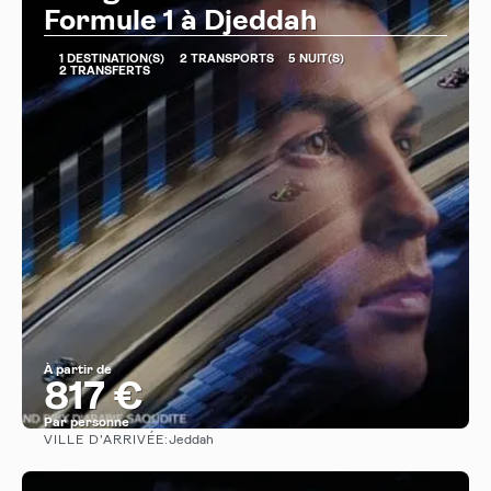
Formule 1 à Djeddah
1 DESTINATION(S)
2 TRANSPORTS
5 NUIT(S)
2 TRANSFERTS
À partir de
817 €
Par personne
VILLE D’ARRIVÉE:
Jeddah
Afficher