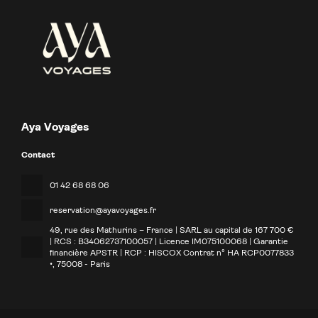
Aya Voyages
Contact
01 42 68 68 06
reservation@ayavoyages.fr
49, rue des Mathurins – France | SARL au capital de 167 700 €
| RCS : B34062737100057 | Licence IM075100068 | Garantie
financière APSTR | RCP : HISCOX Contrat n° HA RCP0077833
•
, 75008 - Paris