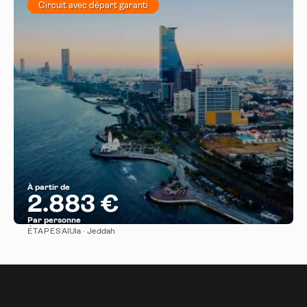
Circuit avec départ garanti
À partir de
2.883 €
Par personne
ÉTAPES
AlUla · Jeddah
Afficher