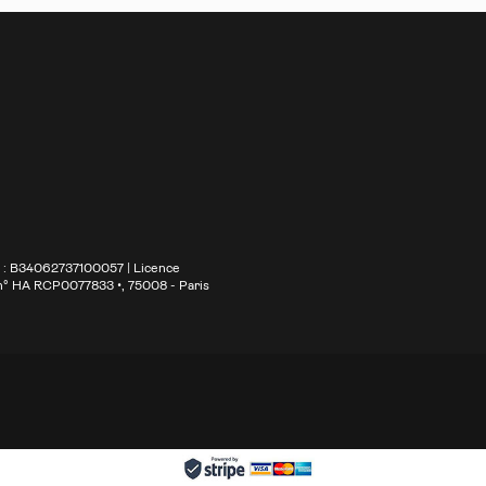
S : B34062737100057 | Licence
 n° HA RCP0077833 •
, 75008 - Paris