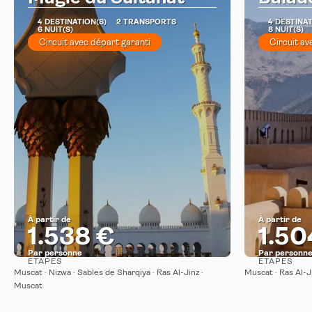
4 DESTINATION(S)
2 TRANSPORTS
4 DESTINAT
6 NUIT(S)
8 NUIT(S)
Circuit avec départ garanti
Circuit av
À partir de
À partir de
1.538 €
1.50
Par personne
Par personn
ÉTAPES
ÉTAPES
Afficher
Muscat · Nizwa · Sables de Sharqiya · Ras Al-Jinz ·
Muscat · Ras Al-J
Muscat