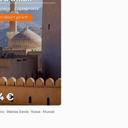
ION(S)
2 TRANSPORTS
ec départ garanti
4 €
e
Afficher
inz · Wahiba Sands · Nizwa · Muscat