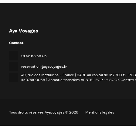
Aya Voyages
Contact
01 42 68 68 06
reservation@ayavoyages.fr
49, rue des Mathurins – France | SARL au capital de 167 700 € | RC
IM075100068 | Garantie financière APSTR | RCP : HISCOX Contrat
Tous droits réservés Ayavoyages © 2026
Mentions légales