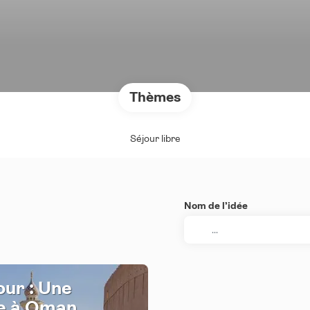
Thèmes
Séjour libre
Nom de l’idée
our : Une
e à Oman