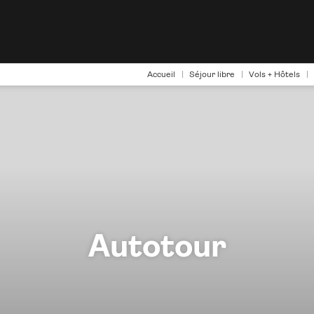
Accueil
Séjour libre
Vols + Hôtels
Autotour