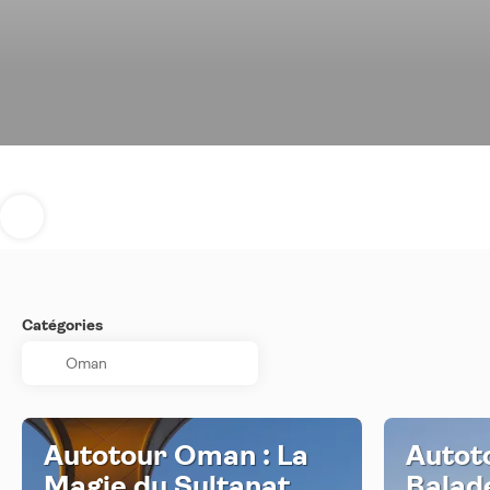
Catégories
Autotour Oman : La
Autot
Magie du Sultanat
Balad