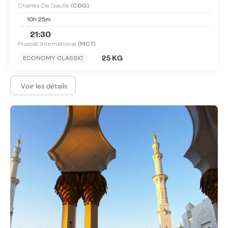
Charles De Gaulle
(CDG)
10h 25m
21:30
Muscat International
(MCT)
25 KG
ECONOMY CLASSIC
Voir les détails