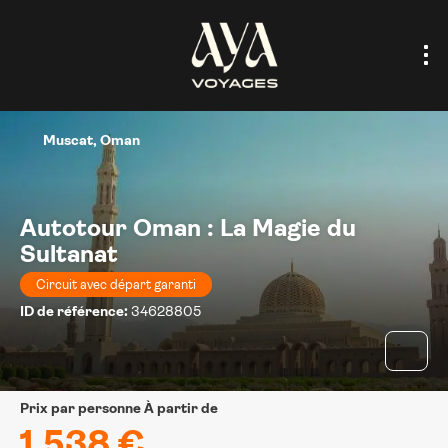
Muscat, Oman
Autotour Oman : La Magie du
Sultanat
Circuit avec départ garanti
ID de référence:
34628805
prix par personne À partir de
1.538 €