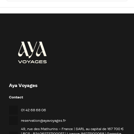
Aya Voyages
Contact
01 42 68 68 06
reservation@ayavoyages.fr
49, rue des Mathurins – France | SARL au capital de 167 700 €
| RCS : B34062737100057 | Licence IM075100068 | Garantie