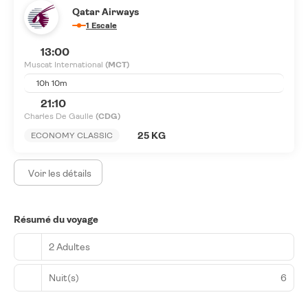
Qatar Airways
1 Escale
13:00
Muscat International
(MCT)
10h 10m
21:10
Charles De Gaulle
(CDG)
25 KG
ECONOMY CLASSIC
Voir les détails
Résumé du voyage
2 Adultes
Nuit(s)
6