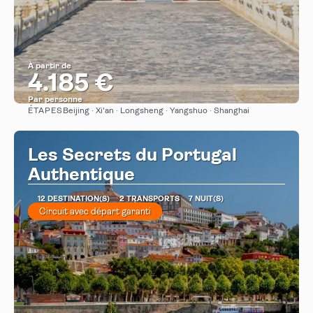
À partir de
4.185 €
Par personne
ÉTAPES
Beijing · Xi'an · Longsheng · Yangshuo · Shanghai
Afficher
Les Secrets du Portugal
Authentique
12 DESTINATION(S)
2 TRANSPORTS
7 NUIT(S)
Circuit avec départ garanti