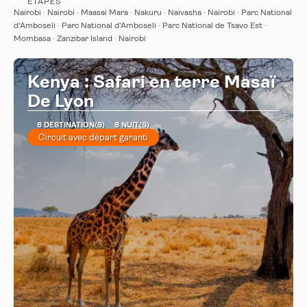
ÉTAPES
Afficher
Nairobi · Nairobi · Maasai Mara · Nakuru · Naivasha · Nairobi · Parc National
d'Amboseli · Parc National d'Amboseli · Parc National de Tsavo Est ·
Mombasa · Zanzibar Island · Nairobi
Kenya : Safari en terre Masaï
De Lyon
8 DESTINATION(S)
8 NUIT(S)
Circuit avec départ garanti