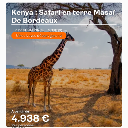
Kenya : Safari en terre Masaï
De Bordeaux
8 DESTINATION(S)
8 NUIT(S)
Circuit avec départ garanti
À partir de
4.938 €
Par personne