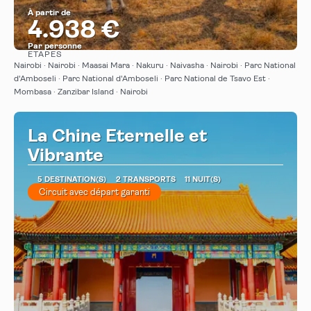
À partir de
4.938 €
Par personne
ÉTAPES
Afficher
Nairobi · Nairobi · Maasai Mara · Nakuru · Naivasha · Nairobi · Parc National
d'Amboseli · Parc National d'Amboseli · Parc National de Tsavo Est ·
Mombasa · Zanzibar Island · Nairobi
La Chine Eternelle et
Vibrante
5 DESTINATION(S)
2 TRANSPORTS
11 NUIT(S)
Circuit avec départ garanti