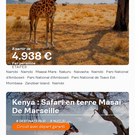
À partir de
4.938 €
Par personne
ÉTAPES
Afficher
Nairobi · Nairobi · Maasai Mara · Nakuru · Naivasha · Nairobi · Parc National
d'Amboseli · Parc National d'Amboseli · Parc National de Tsavo Est ·
Mombasa · Zanzibar Island · Nairobi
Kenya : Safari en terre Masaï
De Marseille
8 DESTINATION(S)
8 NUIT(S)
Circuit avec départ garanti