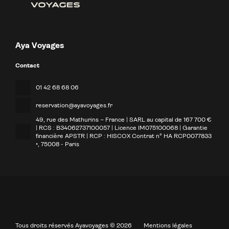
Aya Voyages
Contact
01 42 68 68 06
reservation@ayavoyages.fr
49, rue des Mathurins – France | SARL au capital de 167 700 €
| RCS : B34062737100057 | Licence IM075100068 | Garantie
financière APSTR | RCP : HISCOX Contrat n° HA RCP0077833
•
, 75008 - Paris
Tous droits réservés Ayavoyages © 2026
Mentions légales