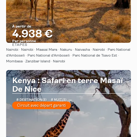
À partir de
4.938 €
Par personne
ÉTAPES
Afficher
Nairobi · Nairobi · Maasai Mara · Nakuru · Naivasha · Nairobi · Parc National
d'Amboseli · Parc National d'Amboseli · Parc National de Tsavo Est ·
Mombasa · Zanzibar Island · Nairobi
Kenya : Safari en terre Masaï
De Nice
8 DESTINATION(S)
8 NUIT(S)
Circuit avec départ garanti