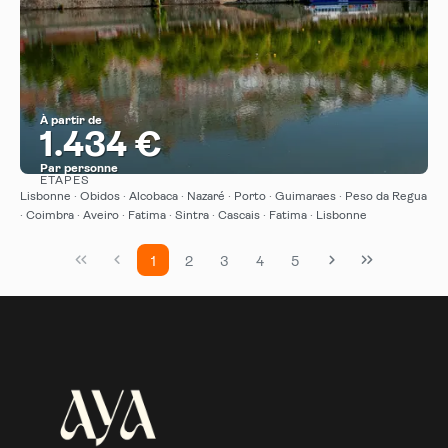
À partir de
1.434 €
Par personne
ÉTAPES
Afficher
Lisbonne · Obidos · Alcobaca · Nazaré · Porto · Guimaraes · Peso da Regua
· Coimbra · Aveiro · Fatima · Sintra · Cascais · Fatima · Lisbonne
1
2
3
4
5