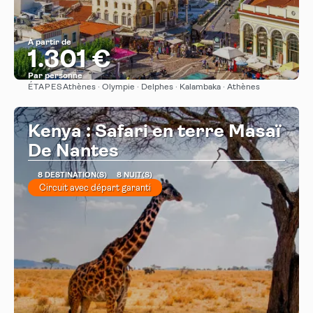
À partir de
1.301 €
Par personne
ÉTAPES
Athènes · Olympie · Delphes · Kalambaka · Athènes
Afficher
Kenya : Safari en terre Masaï
De Nantes
8 DESTINATION(S)
8 NUIT(S)
Circuit avec départ garanti