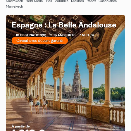
Afficher
Marrakech · Beni Mellal · Fes · Volubilis · Meknès · Rabat · Casablanca ·
Marrakech
Espagne : La Belle Andalouse
10 DESTINATION(S)
2 TRANSPORTS
7 NUIT(S)
Circuit avec départ garanti
À partir de