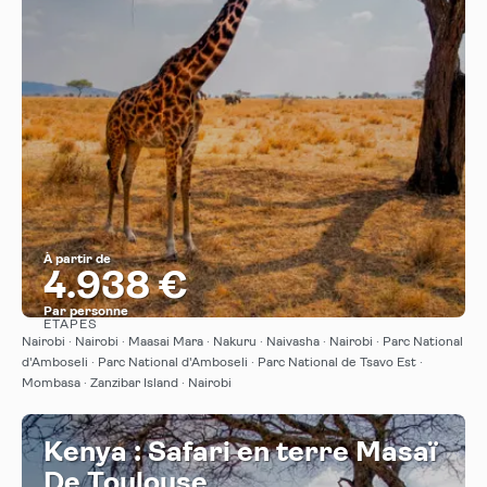
À partir de
4.938 €
Par personne
ÉTAPES
Afficher
Nairobi · Nairobi · Maasai Mara · Nakuru · Naivasha · Nairobi · Parc National
d'Amboseli · Parc National d'Amboseli · Parc National de Tsavo Est ·
Mombasa · Zanzibar Island · Nairobi
Kenya : Safari en terre Masaï
De Toulouse