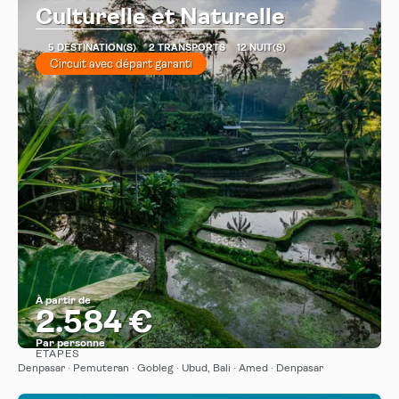
Culturelle et Naturelle
5 DESTINATION(S)
2 TRANSPORTS
12 NUIT(S)
Circuit avec départ garanti
À partir de
2.584 €
Par personne
ÉTAPES
Afficher
Denpasar · Pemuteran · Gobleg · Ubud, Bali · Amed · Denpasar