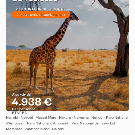
8 DESTINATION(S)
8 NUIT(S)
Circuit avec départ garanti
À partir de
4.938 €
Par personne
ÉTAPES
Afficher
Nairobi · Nairobi · Maasai Mara · Nakuru · Naivasha · Nairobi · Parc National
d'Amboseli · Parc National d'Amboseli · Parc National de Tsavo Est ·
Mombasa · Zanzibar Island · Nairobi