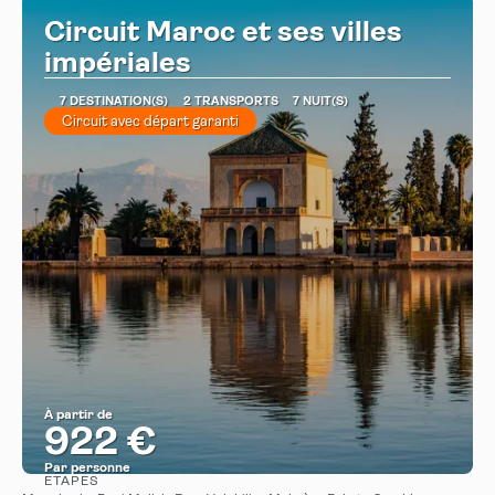
Circuit Maroc et ses villes
impériales
7 DESTINATION(S)
2 TRANSPORTS
7 NUIT(S)
Circuit avec départ garanti
À partir de
922 €
Par personne
ÉTAPES