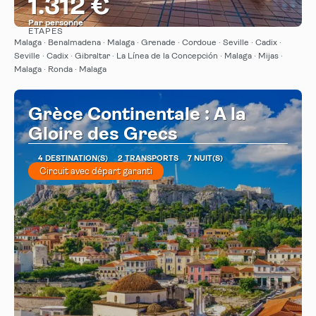
1.312 €
Par personne
ÉTAPES
Afficher
Malaga · Benalmadena · Malaga · Grenade · Cordoue · Seville · Cadix ·
Seville · Cadix · Gibraltar · La Línea de la Concepción · Malaga · Mijas ·
Malaga · Ronda · Malaga
Grèce Continentale : A la
Gloire des Grecs
4 DESTINATION(S)
2 TRANSPORTS
7 NUIT(S)
Circuit avec départ garanti