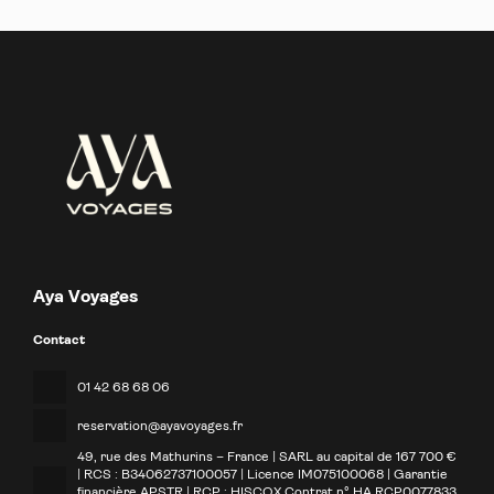
Aya Voyages
Contact
01 42 68 68 06
reservation@ayavoyages.fr
49, rue des Mathurins – France | SARL au capital de 167 700 €
| RCS : B34062737100057 | Licence IM075100068 | Garantie
financière APSTR | RCP : HISCOX Contrat n° HA RCP0077833