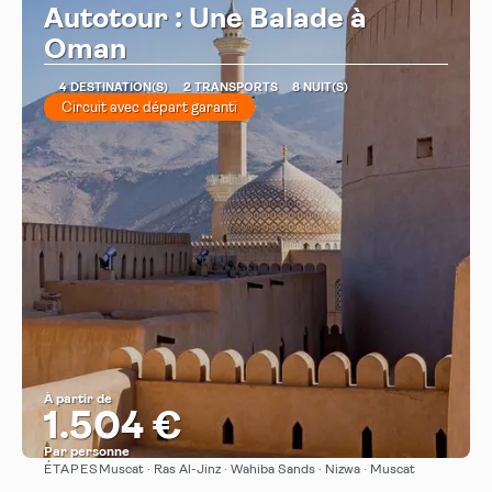
Autotour : Une Balade à
Oman
4 DESTINATION(S)
2 TRANSPORTS
8 NUIT(S)
Circuit avec départ garanti
À partir de
1.504 €
Par personne
ÉTAPES
Muscat · Ras Al-Jinz · Wahiba Sands · Nizwa · Muscat
Afficher