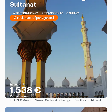
Sultanat
4 DESTINATION(S)
2 TRANSPORTS
6 NUIT(S)
Circuit avec départ garanti
À partir de
1.538 €
Par personne
ÉTAPES
Muscat · Nizwa · Sables de Sharqiya · Ras Al-Jinz · Muscat
Afficher