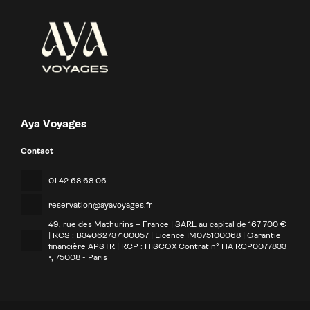
Aya Voyages
Contact
01 42 68 68 06
reservation@ayavoyages.fr
49, rue des Mathurins – France | SARL au capital de 167 700 €
| RCS : B34062737100057 | Licence IM075100068 | Garantie
financière APSTR | RCP : HISCOX Contrat n° HA RCP0077833
•
, 75008 - Paris