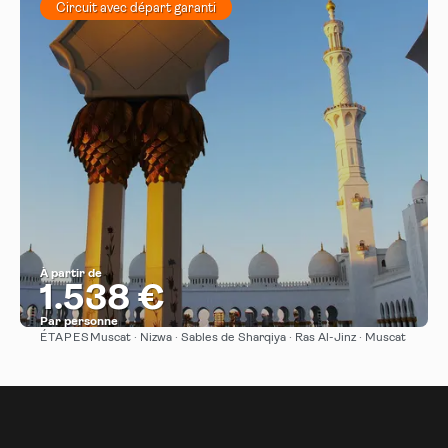
Circuit avec départ garanti
À partir de
1.538 €
Par personne
ÉTAPES
Muscat · Nizwa · Sables de Sharqiya · Ras Al-Jinz · Muscat
Afficher