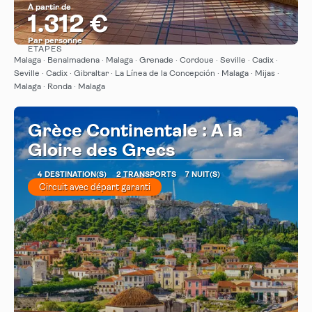
À partir de
1.312 €
Par personne
ÉTAPES
Afficher
Malaga · Benalmadena · Malaga · Grenade · Cordoue · Seville · Cadix ·
Seville · Cadix · Gibraltar · La Línea de la Concepción · Malaga · Mijas ·
Malaga · Ronda · Malaga
Grèce Continentale : A la
Gloire des Grecs
4 DESTINATION(S)
2 TRANSPORTS
7 NUIT(S)
Circuit avec départ garanti