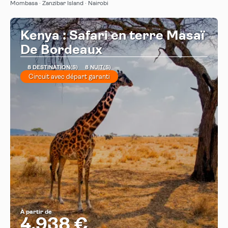
Mombasa · Zanzibar Island · Nairobi
Kenya : Safari en terre Masaï
De Bordeaux
8 DESTINATION(S)
8 NUIT(S)
Circuit avec départ garanti
À partir de
4.938 €