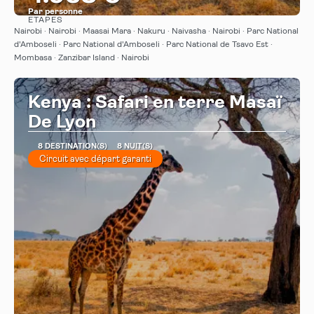
Par personne
ÉTAPES
Afficher
Nairobi · Nairobi · Maasai Mara · Nakuru · Naivasha · Nairobi · Parc National
d'Amboseli · Parc National d'Amboseli · Parc National de Tsavo Est ·
Mombasa · Zanzibar Island · Nairobi
Kenya : Safari en terre Masaï
De Lyon
8 DESTINATION(S)
8 NUIT(S)
Circuit avec départ garanti