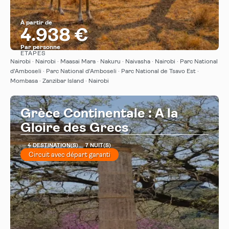
À partir de
4.938 €
Par personne
ÉTAPES
Afficher
Nairobi · Nairobi · Maasai Mara · Nakuru · Naivasha · Nairobi · Parc National
d'Amboseli · Parc National d'Amboseli · Parc National de Tsavo Est ·
Mombasa · Zanzibar Island · Nairobi
Grèce Continentale : A la
Gloire des Grecs
4 DESTINATION(S)
7 NUIT(S)
Circuit avec départ garanti