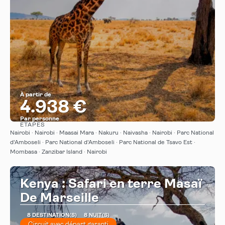
À partir de
4.938 €
Par personne
ÉTAPES
Afficher
Nairobi · Nairobi · Maasai Mara · Nakuru · Naivasha · Nairobi · Parc National
d'Amboseli · Parc National d'Amboseli · Parc National de Tsavo Est ·
Mombasa · Zanzibar Island · Nairobi
Kenya : Safari en terre Masaï
De Marseille
8 DESTINATION(S)
8 NUIT(S)
Circuit avec départ garanti