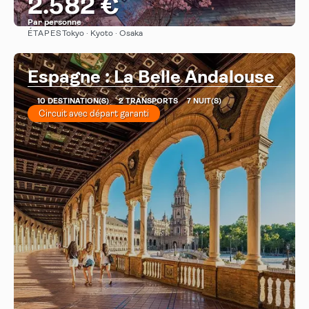
2.582 €
Par personne
ÉTAPES
Tokyo · Kyoto · Osaka
Afficher
Espagne : La Belle Andalouse
10 DESTINATION(S)
2 TRANSPORTS
7 NUIT(S)
Circuit avec départ garanti