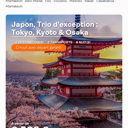
Afficher
Marrakech · Beni Mellal · Fes · Volubilis · Meknès · Rabat · Casablanca ·
Marrakech
Japon, Trio d'exception :
Tokyo, Kyoto & Osaka
3 DESTINATION(S)
2 TRANSPORTS
8 NUIT(S)
Circuit avec départ garanti
À partir de