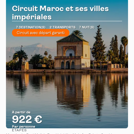
Circuit Maroc et ses villes
impériales
7 DESTINATION(S)
2 TRANSPORTS
7 NUIT(S)
Circuit avec départ garanti
À partir de
922 €
Par personne
ÉTAPES