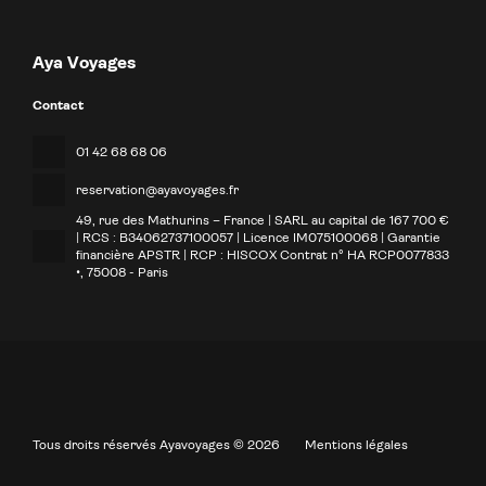
Aya Voyages
Contact
01 42 68 68 06
reservation@ayavoyages.fr
49, rue des Mathurins – France | SARL au capital de 167 700 €
| RCS : B34062737100057 | Licence IM075100068 | Garantie
financière APSTR | RCP : HISCOX Contrat n° HA RCP0077833
•
, 75008 - Paris
Tous droits réservés Ayavoyages © 2026
Mentions légales