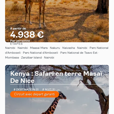
À partir de
4.938 €
Par personne
ÉTAPES
Afficher
Nairobi · Nairobi · Maasai Mara · Nakuru · Naivasha · Nairobi · Parc National
d'Amboseli · Parc National d'Amboseli · Parc National de Tsavo Est ·
Mombasa · Zanzibar Island · Nairobi
Kenya : Safari en terre Masaï
De Nice
8 DESTINATION(S)
8 NUIT(S)
Circuit avec départ garanti