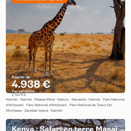
À partir de
4.938 €
Par personne
ÉTAPES
Afficher
Nairobi · Nairobi · Maasai Mara · Nakuru · Naivasha · Nairobi · Parc National
d'Amboseli · Parc National d'Amboseli · Parc National de Tsavo Est ·
Mombasa · Zanzibar Island · Nairobi
Kenya : Safari en terre Masaï