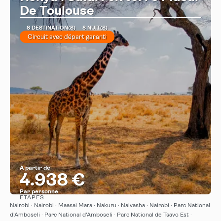
De Toulouse
8 DESTINATION(S)
8 NUIT(S)
Circuit avec départ garanti
À partir de
4.938 €
Par personne
ÉTAPES
Afficher
Nairobi · Nairobi · Maasai Mara · Nakuru · Naivasha · Nairobi · Parc National
d'Amboseli · Parc National d'Amboseli · Parc National de Tsavo Est ·