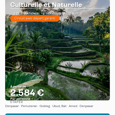
Culturelle et Naturelle
5 DESTINATION(S)
2 TRANSPORTS
12 NUIT(S)
Circuit avec départ garanti
À partir de
2.584 €
Par personne
ÉTAPES
Afficher
Denpasar · Pemuteran · Gobleg · Ubud, Bali · Amed · Denpasar