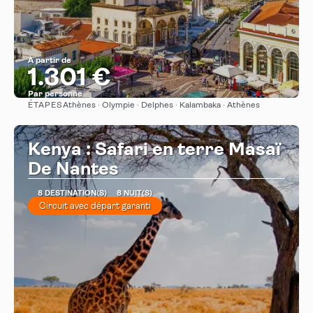
À partir de
1.301 €
Par personne
ÉTAPES
Athènes · Olympie · Delphes · Kalambaka · Athènes
Afficher
Kenya : Safari en terre Masaï
De Nantes
8 DESTINATION(S)
8 NUIT(S)
Circuit avec départ garanti