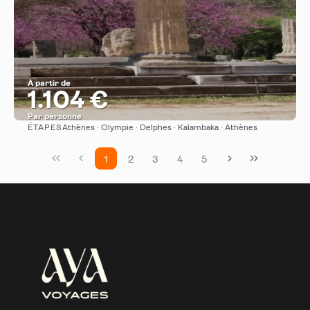
À partir de
1.104 €
Par personne
ÉTAPES
Athènes · Olympie · Delphes · Kalambaka · Athènes
Afficher
1
2
3
4
5