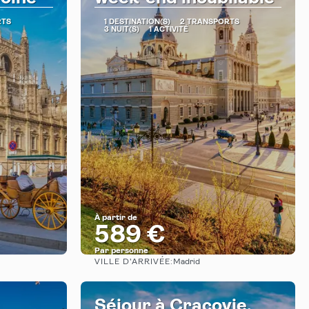
RTS
1 DESTINATION(S)
2 TRANSPORTS
3 NUIT(S)
1 ACTIVITÉ
À partir de
589 €
Par personne
VILLE D’ARRIVÉE:
Madrid
Afficher
Séjour à Cracovie,