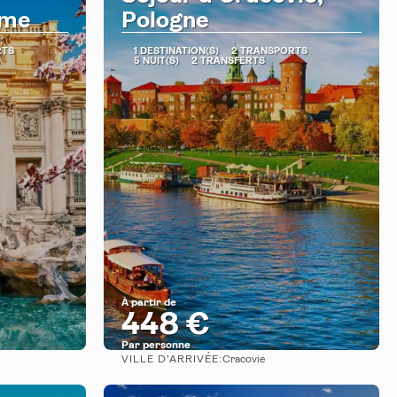
ome
Pologne
RTS
1 DESTINATION(S)
2 TRANSPORTS
5 NUIT(S)
2 TRANSFERTS
À partir de
448 €
Par personne
VILLE D’ARRIVÉE:
Cracovie
Afficher