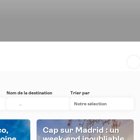
Nom de la destination
Trier par
Notre sélection
co,
Cap sur Madrid : un
moine
week-end inoubliable