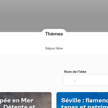
Thèmes
Séjour libre
Nom de l’idée
pée en Mer
Séville : flamen
, Détente et
tapas et patri