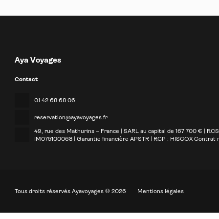
Aya Voyages
Contact
01 42 68 68 06
reservation@ayavoyages.fr
49, rue des Mathurins – France | SARL au capital de 167 700 € | RC
IM075100068 | Garantie financière APSTR | RCP : HISCOX Contrat
Tous droits réservés Ayavoyages © 2026
Mentions légales