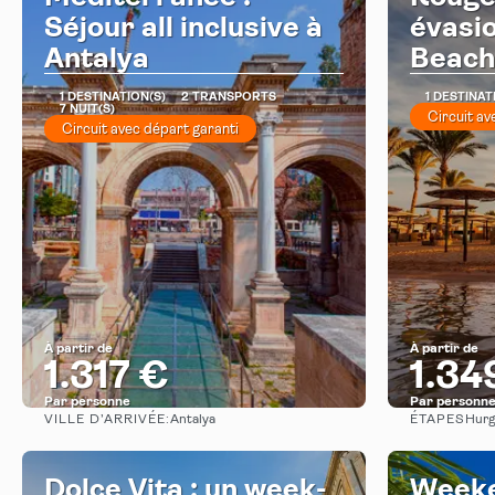
Séjour all inclusive à
évasi
Antalya
Beach
1 DESTINATION(S)
2 TRANSPORTS
1 DESTINAT
7 NUIT(S)
Circuit av
Circuit avec départ garanti
À partir de
À partir de
1.317 €
1.34
Par personne
Par personn
VILLE D’ARRIVÉE:
ÉTAPES
Antalya
Hurg
Afficher
Dolce Vita : un week-
Weeke