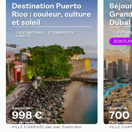
Destination Puerto
Séjour
Rico : couleur, culture
Grand
et soleil
Dubai 
1 DESTINATION(S)
2 TRANSPORTS
1 DESTINAT
5 NUIT(S)
6 NUIT(S)
BON PLAN
À partir de
À partir de
998 €
700
Par personne
Par personn
VILLE D’ARRIVÉE:
VILLE D’AR
San Juan, Puerto Rico
Afficher