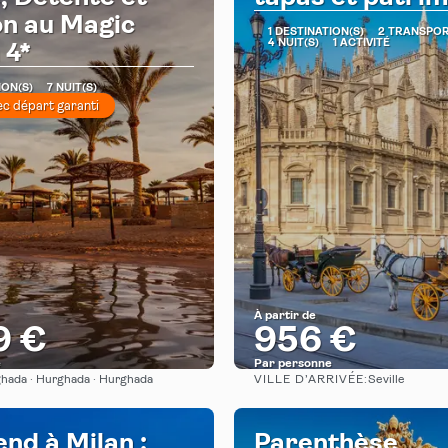
on au Magic
1 DESTINATION(S)
2 TRANSPO
4 NUIT(S)
1 ACTIVITÉ
 4*
ION(S)
7 NUIT(S)
ec départ garanti
À partir de
9 €
956 €
e
Par personne
VILLE D’ARRIVÉE:
hada · Hurghada · Hurghada
Seville
Afficher
Afficher
nd à Milan :
Parenthèse