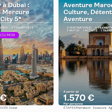
 à Dubai :
Aventure Maroc
 Mercure
Culture, Déten
City 5*
Aventure
ION(S)
2 TRANSPORTS
3 DESTINATION(S)
4 TRANSPO
5 NUIT(S)
1 ACTIVITÉ
1 TRAN
 DU MOIS
À partir de
 €
1.570 €
e
Par personne
RIVÉE:
ÉTAPES
Dubaï
Marrakech · Essaouira · A
Afficher
Afficher