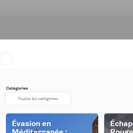
Catégories
Évasion en
Échap
Méditerranée :
Rouge