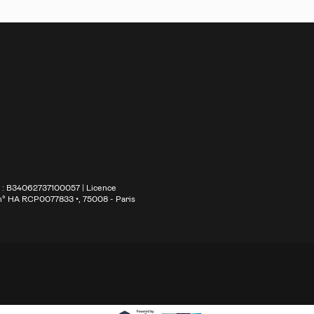
S : B34062737100057 | Licence
 n° HA RCP0077833 •
, 75008 - Paris