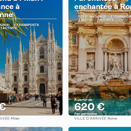
ance à
enchantée à R
enne
1 DESTINATION(S)
2 TRANSPO
3 NUIT(S)
1 ACTIVITÉ
ION(S)
2 TRANSPORTS
1 ACTIVITÉ
À partir de
 €
620 €
e
Par personne
RIVÉE:
VILLE D’ARRIVÉE:
Milan
Rome
Afficher
Afficher