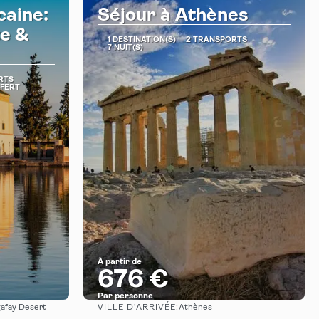
aine:
Séjour à Athènes
te &
1 DESTINATION(S)
2 TRANSPORTS
7 NUIT(S)
RTS
SFERT
À partir de
676 €
Par personne
VILLE D’ARRIVÉE:
gafay Desert
Athènes
Afficher