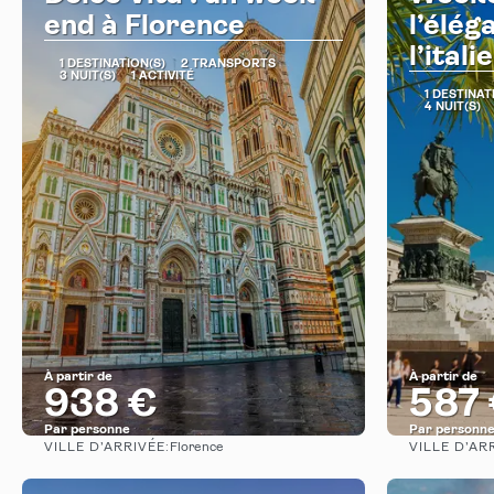
end à Florence
l’élég
l’itali
1 DESTINATION(S)
2 TRANSPORTS
3 NUIT(S)
1 ACTIVITÉ
1 DESTINAT
4 NUIT(S)
À partir de
À partir de
938 €
587
Par personne
Par personn
VILLE D’ARRIVÉE:
VILLE D’AR
Florence
Afficher