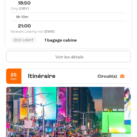
18:50
Orly
(ORY)
8h 10m
21:00
Newark Liberty Intl
(EWR)
1 bagage cabine
ECO LIGHT
Voir les détails
25
Itinéraire
Circuit(s)
sept.