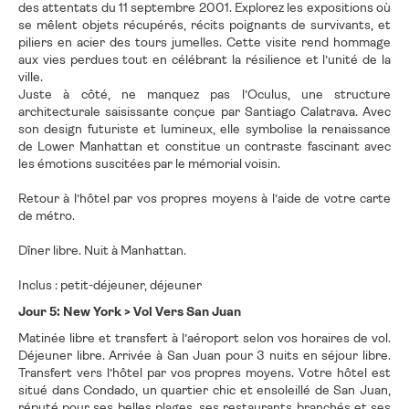
des attentats du 11 septembre 2001. Explorez les expositions où
se mêlent objets récupérés, récits poignants de survivants, et
piliers en acier des tours jumelles. Cette visite rend hommage
aux vies perdues tout en célébrant la résilience et l’unité de la
ville.
Juste à côté, ne manquez pas l’Oculus, une structure
architecturale saisissante conçue par Santiago Calatrava. Avec
son design futuriste et lumineux, elle symbolise la renaissance
de Lower Manhattan et constitue un contraste fascinant avec
les émotions suscitées par le mémorial voisin.
Retour à l’hôtel par vos propres moyens à l’aide de votre carte
de métro.
Dîner libre. Nuit à Manhattan.
Inclus : petit-déjeuner, déjeuner
Jour 5: New York > Vol Vers San Juan
Matinée libre et transfert à l’aéroport selon vos horaires de vol.
Déjeuner libre. Arrivée à San Juan pour 3 nuits en séjour libre.
Transfert vers l’hôtel par vos propres moyens. Votre hôtel est
situé dans Condado, un quartier chic et ensoleillé de San Juan,
réputé pour ses belles plages, ses restaurants branchés et ses