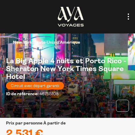
New York, Etats-Unis d'Amérique
La Big Apple 4 nuits et Porto Rico -
Sheraton New York Times Square
Hotel
Circuit avec départ garanti
ID de référence:
46755108
prix par personne À partir de
2.531 €