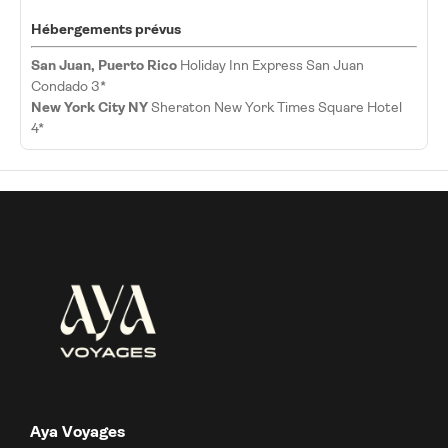
Hébergements prévus
San Juan, Puerto Rico
Holiday Inn Express San Juan
Condado 3*
New York City NY
Sheraton New York Times Square Hotel
4*
Aya Voyages