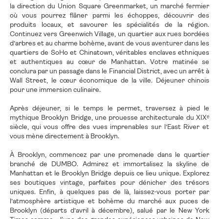
la direction du Union Square Greenmarket, un marché fermier
où vous pourrez flâner parmi les échoppes, découvrir des
produits locaux, et savourer les spécialités de la région.
Continuez vers Greenwich Village, un quartier aux rues bordées
d’arbres et au charme bohème, avant de vous aventurer dans les
quartiers de SoHo et Chinatown, véritables enclaves ethniques
et authentiques au cœur de Manhattan. Votre matinée se
conclura par un passage dans le Financial District, avec un arrêt à
Wall Street, le cœur économique de la ville. Déjeuner chinois
pour une immersion culinaire.
Après déjeuner, si le temps le permet, traversez à pied le
mythique Brooklyn Bridge, une prouesse architecturale du XIXᵉ
siècle, qui vous offre des vues imprenables sur l’East River et
vous mène directement à Brooklyn.
À Brooklyn, commencez par une promenade dans le quartier
branché de DUMBO. Admirez et immortalisez la skyline de
Manhattan et le Brooklyn Bridge depuis ce lieu unique. Explorez
ses boutiques vintage, parfaites pour dénicher des trésors
uniques. Enfin, à quelques pas de là, laissez-vous porter par
l’atmosphère artistique et bohème du marché aux puces de
Brooklyn (départs d’avril à décembre), salué par le New York