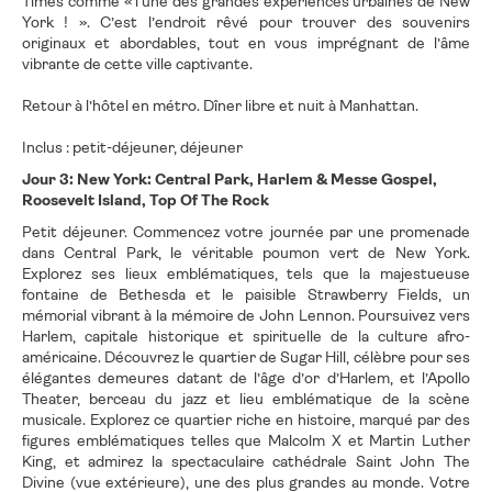
Times comme « l'une des grandes expériences urbaines de New
York ! ». C’est l’endroit rêvé pour trouver des souvenirs
originaux et abordables, tout en vous imprégnant de l’âme
vibrante de cette ville captivante.
Retour à l’hôtel en métro. Dîner libre et nuit à Manhattan.
Inclus : petit-déjeuner, déjeuner
Jour 3: New York: Central Park, Harlem & Messe Gospel,
Roosevelt Island, Top Of The Rock
Petit déjeuner. Commencez votre journée par une promenade
dans Central Park, le véritable poumon vert de New York.
Explorez ses lieux emblématiques, tels que la majestueuse
fontaine de Bethesda et le paisible Strawberry Fields, un
mémorial vibrant à la mémoire de John Lennon. Poursuivez vers
Harlem, capitale historique et spirituelle de la culture afro-
américaine. Découvrez le quartier de Sugar Hill, célèbre pour ses
élégantes demeures datant de l’âge d’or d’Harlem, et l’Apollo
Theater, berceau du jazz et lieu emblématique de la scène
musicale. Explorez ce quartier riche en histoire, marqué par des
figures emblématiques telles que Malcolm X et Martin Luther
King, et admirez la spectaculaire cathédrale Saint John The
Divine (vue extérieure), une des plus grandes au monde. Votre