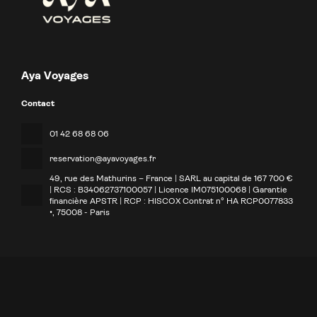
Aya Voyages
Contact
01 42 68 68 06
reservation@ayavoyages.fr
49, rue des Mathurins – France | SARL au capital de 167 700 €
| RCS : B34062737100057 | Licence IM075100068 | Garantie
financière APSTR | RCP : HISCOX Contrat n° HA RCP0077833
•
, 75008 - Paris