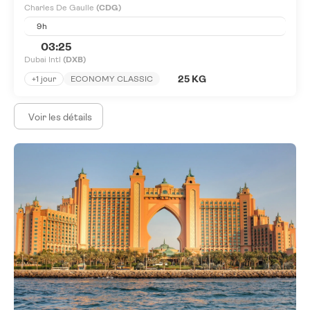
Charles De Gaulle
(CDG)
9h
03:25
Dubai Intl
(DXB)
25 KG
+1 jour
ECONOMY CLASSIC
Voir les détails