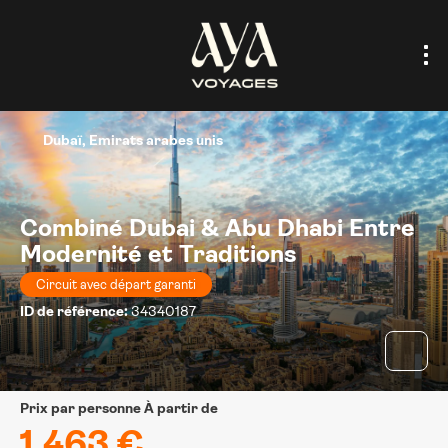
Dubaï, Emirats arabes unis
Combiné Dubai & Abu Dhabi Entre
Modernité et Traditions
Circuit avec départ garanti
ID de référence:
34340187
prix par personne À partir de
1.463 €