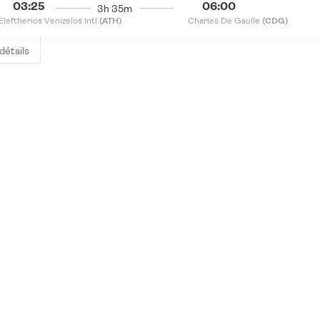
03:25
06:00
3h 35m
Eleftherios Venizelos Intl
(ATH)
Charles De Gaulle
(CDG)
 détails