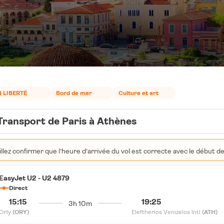
N LIBERTÉ
Bord de mer
Culture et art
Transport de Paris à Athènes
llez confirmer que l’heure d’arrivée du vol est correcte avec le début de 
EasyJet U2 - U2 4879
Direct
15:15
19:25
3h 10m
Orly
(ORY)
Eleftherios Venizelos Intl
(ATH)