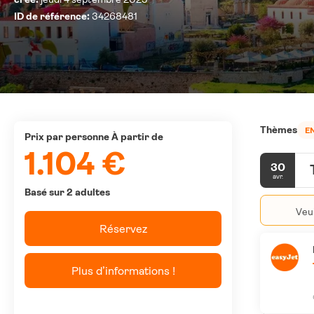
ID de référence:
34268481
Thèmes
E
prix par personne À partir de
1.104 €
30
avr.
Basé sur 2 adultes
Veui
Réservez
Plus d’informations !