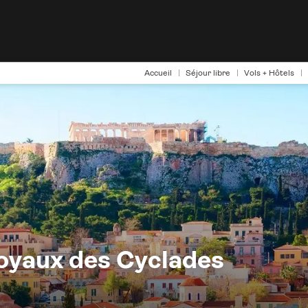
Accueil
Séjour libre
Vols + Hôtels
joyaux des Cyclades