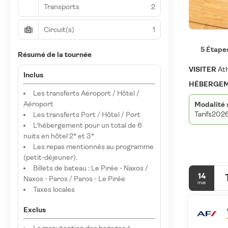
Transports
2
Circuit(s)
1
5 Étape
Résumé de la tournée
VISITER
Ath
Inclus
HÉBERGEM
Les transferts Aéroport / Hôtel /
Aéroport
Modalité 
Tarifs2026
Les transferts Port / Hôtel / Port
L’hébergement pour un total de 6
nuits en hôtel 2* et 3*
Les repas mentionnés au programme
(petit-déjeuner).
Billets de bateau : Le Pirée - Naxos /
14
Naxos - Paros / Paros - Le Pirée
mai
Taxes locales
Exclus