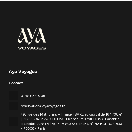
Aya Voyages
Contact
01 42 68 68 06
reservation@ayavoyages.fr
49, rue des Mathurins – France | SARL au capital de 167 700 €
| RCS : B34062737100057 | Licence IM075100068 | Garantie
financière APSTR | RCP : HISCOX Contrat n° HA RCP0077833
•
, 75008 - Paris