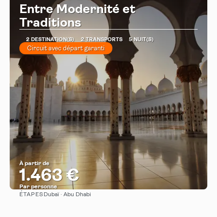
Entre Modernité et
Traditions
2 DESTINATION(S)
2 TRANSPORTS
5 NUIT(S)
Circuit avec départ garanti
À partir de
1.463 €
Par personne
ÉTAPES
Dubaï · Abu Dhabi
Afficher