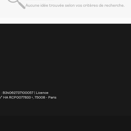
Aucune idée trouvée selon vos critères de recherche.
S : B34062737100057 | Licence
 n° HA RCP0077833 •
, 75008 - Paris