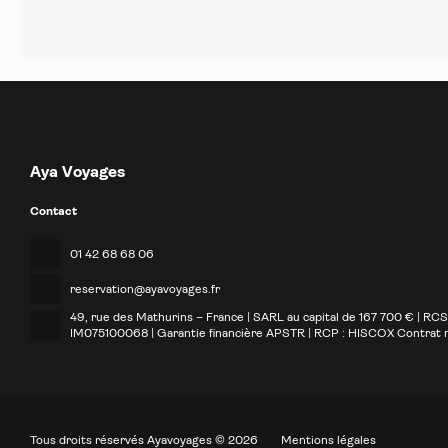
Aya Voyages
Contact
01 42 68 68 06
reservation@ayavoyages.fr
49, rue des Mathurins – France | SARL au capital de 167 700 € | RC
IM075100068 | Garantie financière APSTR | RCP : HISCOX Contrat
Tous droits réservés Ayavoyages © 2026
Mentions légales