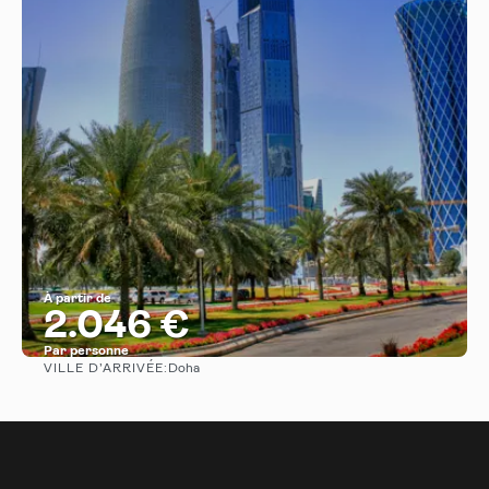
À partir de
2.046 €
Par personne
VILLE D’ARRIVÉE:
Doha
Afficher