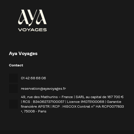
Aya Voyages
Contact
01 42 68 68 06
reservation@ayavoyages.fr
49, rue des Mathurins – France | SARL au capital de 167 700 €
| RCS : B34062737100057 | Licence IM075100068 | Garantie
financière APSTR | RCP : HISCOX Contrat n° HA RCP0077833
•
, 75008 - Paris