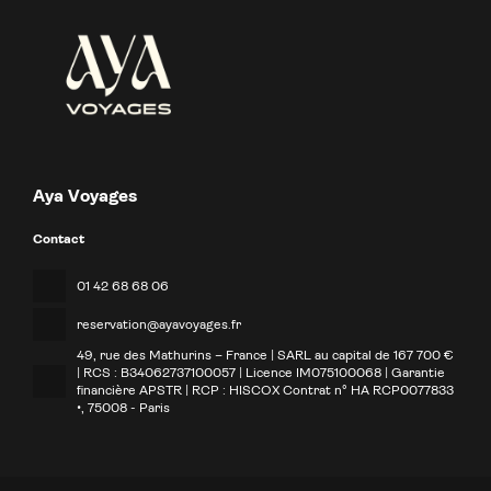
Aya Voyages
Contact
01 42 68 68 06
reservation@ayavoyages.fr
49, rue des Mathurins – France | SARL au capital de 167 700 €
| RCS : B34062737100057 | Licence IM075100068 | Garantie
financière APSTR | RCP : HISCOX Contrat n° HA RCP0077833
•
, 75008 - Paris