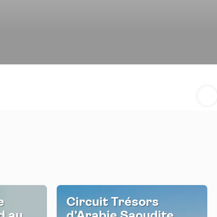
e
Circuit Trésors
d au
d’Arabie Saoudite