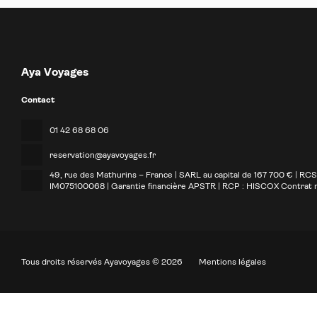
Aya Voyages
Contact
01 42 68 68 06
reservation@ayavoyages.fr
49, rue des Mathurins – France | SARL au capital de 167 700 € | RC
IM075100068 | Garantie financière APSTR | RCP : HISCOX Contrat
Tous droits réservés Ayavoyages © 2026
Mentions légales