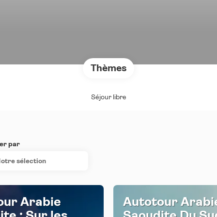
Thèmes
Séjour libre
er par
otre sélection
our Arabie
Autotour Arabi
te : Sur les
Saoudite Du Su