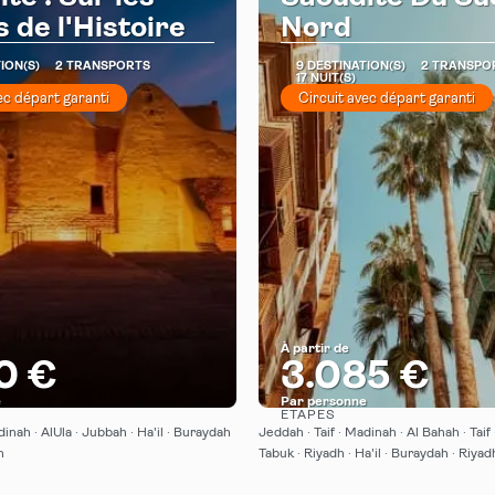
 de l'Histoire
Nord
ION(S)
2 TRANSPORTS
9 DESTINATION(S)
2 TRANSPO
17 NUIT(S)
ec départ garanti
Circuit avec départ garanti
À partir de
0 €
3.085 €
e
Par personne
ÉTAPES
Afficher
Afficher
dinah · AlUla · Jubbah · Ha'il · Buraydah
Jeddah · Taif · Madinah · Al Bahah · Taif 
h
Tabuk · Riyadh · Ha'il · Buraydah · Riyad