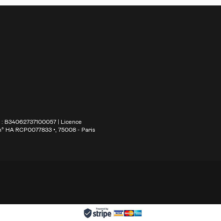
S : B34062737100057 | Licence
 n° HA RCP0077833 •
, 75008 - Paris