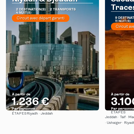
Traces
2 DESTINATION(S)
2 TRANSPORTS
4 NUIT(S)
Circuit avec départ garanti
9 DESTINAT
11 NUIT(S)
Circuit av
À partir de
À partir de
1.236 €
3.10
Par personne
Par personn
ÉTAPES
ÉTAPES
Riyadh · Jeddah
Afficher
Jeddah · Taif · Ma
· Ushaiger · Riyad