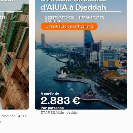
d’AlUlA à Djeddah
RTS
2 DESTINATION(S)
3 TRANSPORTS
6 NUIT(S)
Circuit avec départ garanti
À partir de
2.883 €
Par personne
ÉTAPES
AlUla · Jeddah
Afficher
· Madinah · AlUla ·
h