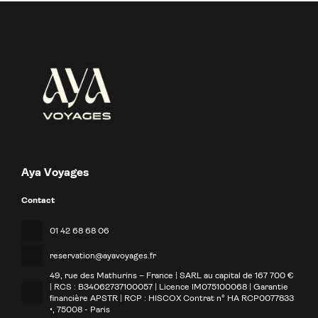
Aya Voyages
Contact
01 42 68 68 06
reservation@ayavoyages.fr
49, rue des Mathurins – France | SARL au capital de 167 700 €
| RCS : B34062737100057 | Licence IM075100068 | Garantie
financière APSTR | RCP : HISCOX Contrat n° HA RCP0077833
•
, 75008 - Paris