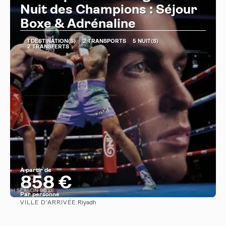
Nuit des Champions : Séjour
Boxe & Adrénaline
1 DESTINATION(S)
2 TRANSPORTS
5 NUIT(S)
2 TRANSFERTS
À partir de
858 €
Par personne
VILLE D’ARRIVÉE:
Riyadh
Afficher