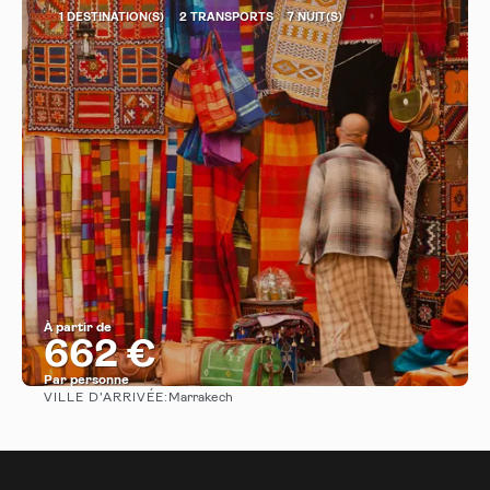
1 DESTINATION(S)
2 TRANSPORTS
7 NUIT(S)
À partir de
662 €
Par personne
VILLE D’ARRIVÉE:
Marrakech
Afficher