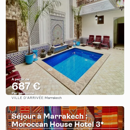
À partir de
687 €
Par personne
VILLE D’ARRIVÉE:
Marrakech
Afficher
Séjour à Marrakech :
Moroccan House Hotel 3*