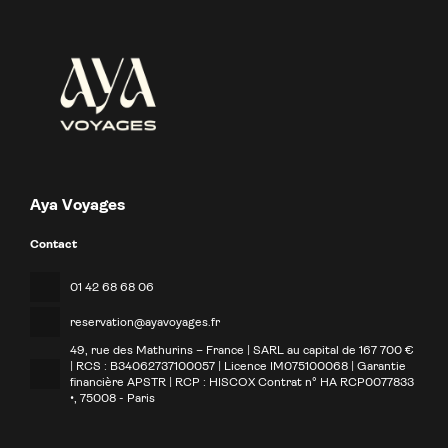
Aya Voyages
Contact
01 42 68 68 06
reservation@ayavoyages.fr
49, rue des Mathurins – France | SARL au capital de 167 700 €
| RCS : B34062737100057 | Licence IM075100068 | Garantie
financière APSTR | RCP : HISCOX Contrat n° HA RCP0077833
•
, 75008 - Paris