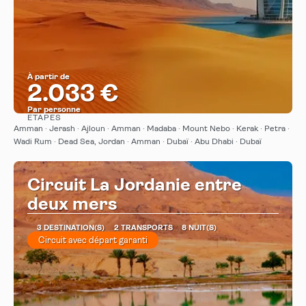
À partir de
2.033 €
Par personne
ÉTAPES
Afficher
Amman · Jerash · Ajloun · Amman · Madaba · Mount Nebo · Kerak · Petra ·
Wadi Rum · Dead Sea, Jordan · Amman · Dubaï · Abu Dhabi · Dubaï
Circuit La Jordanie entre
deux mers
3 DESTINATION(S)
2 TRANSPORTS
8 NUIT(S)
Circuit avec départ garanti