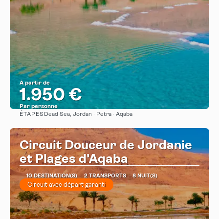
À partir de
1.950 €
Par personne
ÉTAPES
Dead Sea, Jordan · Petra · Aqaba
Afficher
Circuit Douceur de Jordanie
et Plages d'Aqaba
10 DESTINATION(S)
2 TRANSPORTS
8 NUIT(S)
Circuit avec départ garanti