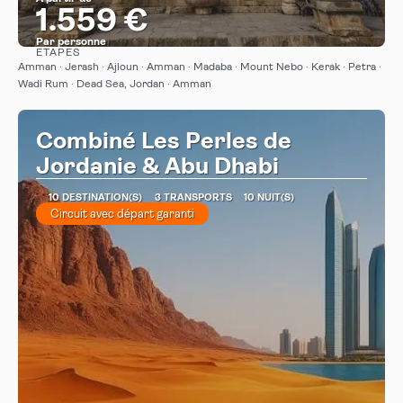
1.559 €
Par personne
ÉTAPES
Afficher
Amman · Jerash · Ajloun · Amman · Madaba · Mount Nebo · Kerak · Petra ·
Wadi Rum · Dead Sea, Jordan · Amman
Combiné Les Perles de
Jordanie & Abu Dhabi
10 DESTINATION(S)
3 TRANSPORTS
10 NUIT(S)
Circuit avec départ garanti