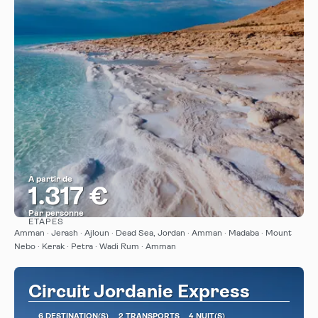
À partir de
1.317 €
Par personne
ÉTAPES
Afficher
Amman · Jerash · Ajloun · Dead Sea, Jordan · Amman · Madaba · Mount
Nebo · Kerak · Petra · Wadi Rum · Amman
Circuit Jordanie Express
6 DESTINATION(S)
2 TRANSPORTS
4 NUIT(S)