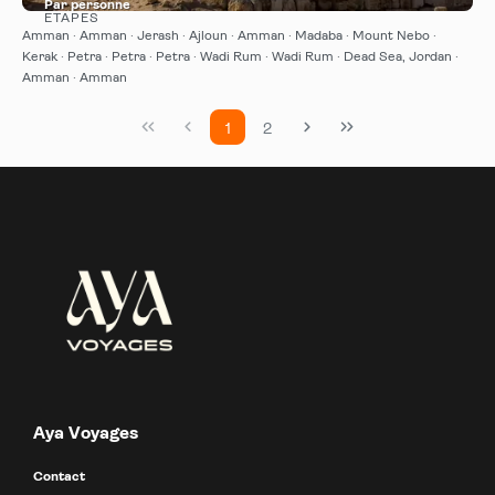
Par personne
ÉTAPES
Afficher
Amman · Amman · Jerash · Ajloun · Amman · Madaba · Mount Nebo ·
Kerak · Petra · Petra · Petra · Wadi Rum · Wadi Rum · Dead Sea, Jordan ·
Amman · Amman
1
2
Aya Voyages
Contact