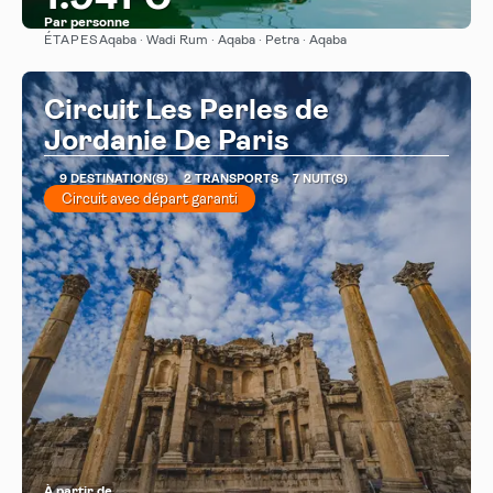
Par personne
ÉTAPES
Aqaba · Wadi Rum · Aqaba · Petra · Aqaba
Afficher
Circuit Les Perles de
Jordanie De Paris
9 DESTINATION(S)
2 TRANSPORTS
7 NUIT(S)
Circuit avec départ garanti
À partir de