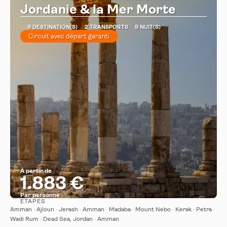
Jordanie & la Mer Morte
9 DESTINATION(S)
2 TRANSPORTS
9 NUIT(S)
Circuit avec départ garanti
À partir de
1.883 €
Par personne
ÉTAPES
Afficher
Amman · Ajloun · Jerash · Amman · Madaba · Mount Nebo · Kerak · Petra ·
Wadi Rum · Dead Sea, Jordan · Amman