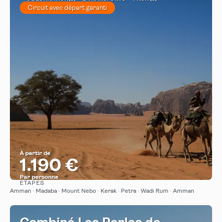
Circuit avec départ garanti
À partir de
1.190 €
Par personne
ÉTAPES
Afficher
Amman · Madaba · Mount Nebo · Kerak · Petra · Wadi Rum · Amman