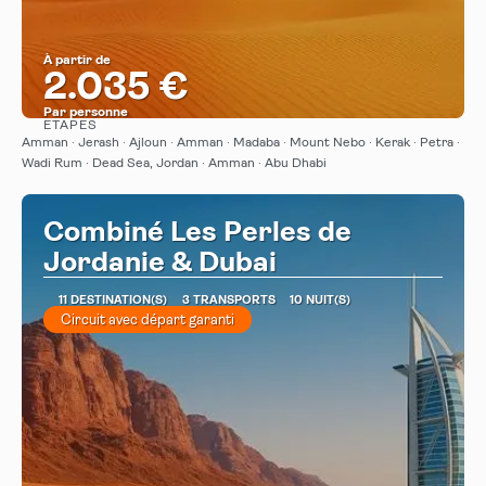
À partir de
2.035 €
Par personne
ÉTAPES
Afficher
Amman · Jerash · Ajloun · Amman · Madaba · Mount Nebo · Kerak · Petra ·
Wadi Rum · Dead Sea, Jordan · Amman · Abu Dhabi
Combiné Les Perles de
Jordanie & Dubai
11 DESTINATION(S)
3 TRANSPORTS
10 NUIT(S)
Circuit avec départ garanti