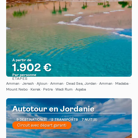
À partir de
1.902 €
Par personne
ÉTAPES
Afficher
Amman · Jerash · Ajloun · Amman · Dead Sea, Jordan · Amman · Madaba ·
Mount Nebo · Kerak · Petra · Wadi Rum · Aqaba
Autotour en Jordanie
9 DESTINATION(S)
2 TRANSPORTS
7 NUIT(S)
Circuit avec départ garanti