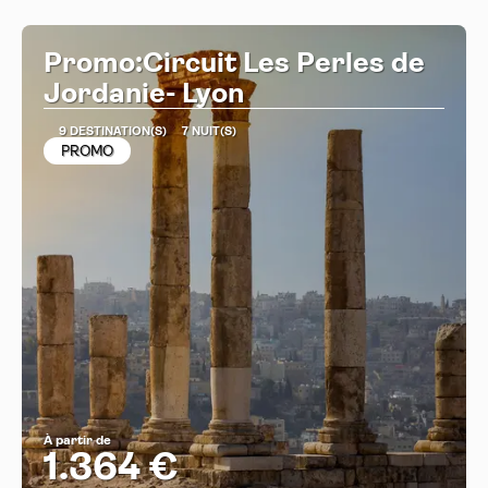
Promo:Circuit Les Perles de
Jordanie- Lyon
9 DESTINATION(S)
7 NUIT(S)
PROMO
À partir de
1.364 €