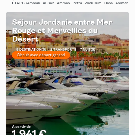
ÉTAPES
Amman · Al-Salt · Amman · Petra · Wadi Rum · Dana · Amman
Afficher
Séjour Jordanie entre Mer
Rouge et Merveilles du
Désert
3 DESTINATION(S)
2 TRANSPORTS
7 NUIT(S)
Circuit avec départ garanti
À partir de
1.941 €