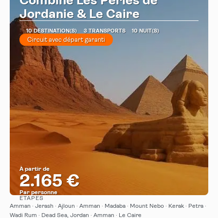
Combiné Les Perles de
Jordanie & Le Caire
10 DESTINATION(S)
3 TRANSPORTS
10 NUIT(S)
Circuit avec départ garanti
À partir de
2.165 €
Par personne
ÉTAPES
Afficher
Amman · Jerash · Ajloun · Amman · Madaba · Mount Nebo · Kerak · Petra ·
Wadi Rum · Dead Sea, Jordan · Amman · Le Caire