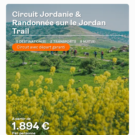
Circuit Jordanie &
Randonnée sur le Jordan
Trail
5 DESTINATION(S)
2 TRANSPORTS
9 NUIT(S)
Circuit avec départ garanti
À partir de
1.894 €
Par personne