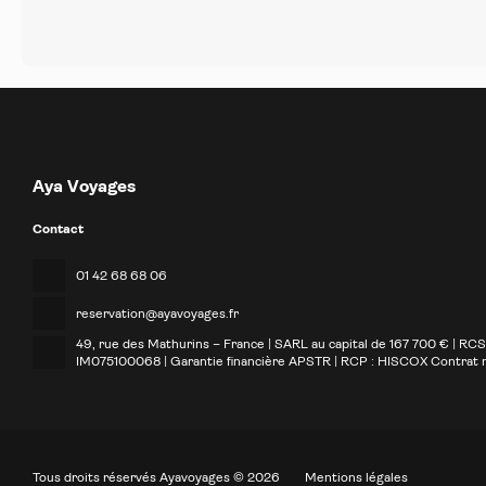
Aya Voyages
Contact
01 42 68 68 06
reservation@ayavoyages.fr
49, rue des Mathurins – France | SARL au capital de 167 700 € | RC
IM075100068 | Garantie financière APSTR | RCP : HISCOX Contrat
Tous droits réservés Ayavoyages © 2026
Mentions légales