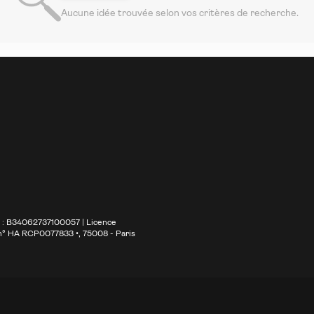
Aucune idée trouvée selon vos critères de recherche.
S : B34062737100057 | Licence
 n° HA RCP0077833 •
, 75008 - Paris