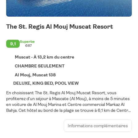
The St. Regis Al Mouj Muscat Resort
Superbe
9,1
687
Muscat - À 13,2 km du centre
CHAMBRE SEULEMENT
Al Mouj, Muscat 138
DELUXE, KING BED, POOL VIEW
En choisissant The St. Regis Al Mouj Muscat Resort, vous
profiterez d'un séjour à Mascate (Al Mouj), à moins de 5 minutes
en voiture de Al Mouj Marina et Centre commercial Markaz Al
Bahja. Cet hôtel au bord de la plage se trouve à 6,1 km de Centre
commercial Muscat City Centre et à 7,1 km de Jardins Sahwa.
Informations complémentaires
Passez de purs moments de détente dans l'incroyable spa de
l'hébergement, un centre bien-être qui propose des massages,