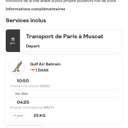
concours de la ville arabe la plus propre plusieurs fois de suite.
Informations complémentaires
Services inclus
Transport de Paris à Muscat
11
janv.
Départ
Gulf Air Bahrain
1 Escale
10:50
Charles De Gaulle
(CDG)
14h 35m
04:25
Muscat International
(MCT)
25 KG
+1 jour