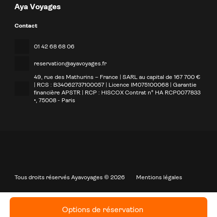
Aya Voyages
Contact
01 42 68 68 06
reservation@ayavoyages.fr
49, rue des Mathurins – France | SARL au capital de 167 700 €
| RCS : B34062737100057 | Licence IM075100068 | Garantie
financière APSTR | RCP : HISCOX Contrat n° HA RCP0077833
•
, 75008 - Paris
Tous droits réservés Ayavoyages © 2026
Mentions légales
Options de réservation