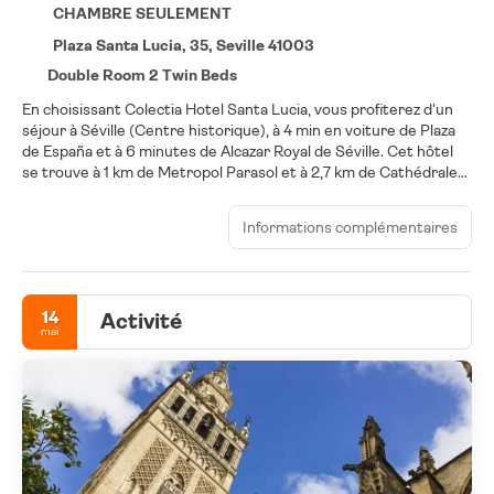
CHAMBRE SEULEMENT
Plaza Santa Lucia, 35, Seville 41003
Double Room 2 Twin Beds
En choisissant Colectia Hotel Santa Lucia, vous profiterez d'un
séjour à Séville (Centre historique), à 4 min en voiture de Plaza
de España et à 6 minutes de Alcazar Royal de Séville. Cet hôtel
se trouve à 1 km de Metropol Parasol et à 2,7 km de Cathédrale
de Séville.
Informations complémentaires
Des massages vous attendent pour des moments de pur bien-
être et la détente est au rendez-vous grâce aux nombreuses
options de loisirs disponibles dans l'enceinte de l'hébergement,
notamment un service de location de vélos. Parmi les services et
14
Activité
équipements offerts par cet hôtel vous trouvez également
mai
l'accès Wi-Fi à Internet gratuit, un service de conciergerie et un
service d'organisation de mariages.
Les 28 chambres de l'hébergement vous invitent à la détente et
comprennent un lecteur de DVD et une télévision LCD. L'accès
Wi-Fi à Internet gratuit vous permet de rester en contact avec
le reste du monde. Les salles de bain comprennent un bidet et
un sèche-cheveux. Les équipements et services offerts par