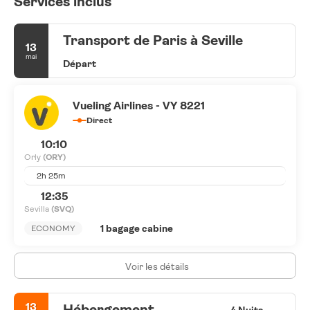
Services inclus
Transport de Paris à Seville
13
mai
Départ
Vueling Airlines - VY 8221
Direct
10:10
Orly
(ORY)
2h 25m
12:35
Sevilla
(SVQ)
1 bagage cabine
ECONOMY
Voir les détails
13
Hébergement
4 Nuits