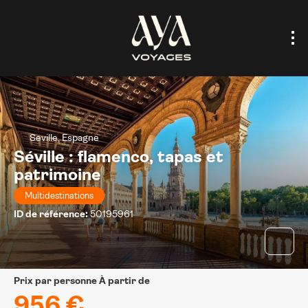
Seville, Espagne
Séville : flamenco, tapas et
patrimoine
Multidestinations
ID de référence:
50195961
prix par personne À partir de
956 €