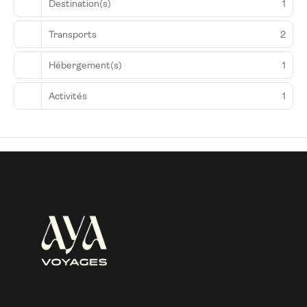
Destination(s)
1
Transports
2
Hébergement(s)
1
Activités
1