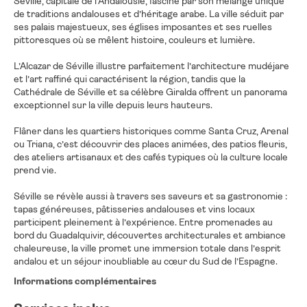
Séville, capitale de l’Andalousie, fascine par son mélange unique
de traditions andalouses et d’héritage arabe. La ville séduit par
ses palais majestueux, ses églises imposantes et ses ruelles
pittoresques où se mêlent histoire, couleurs et lumière.
L’Alcazar de Séville illustre parfaitement l’architecture mudéjare
et l’art raffiné qui caractérisent la région, tandis que la
Cathédrale de Séville et sa célèbre Giralda offrent un panorama
exceptionnel sur la ville depuis leurs hauteurs.
Flâner dans les quartiers historiques comme Santa Cruz, Arenal
ou Triana, c’est découvrir des places animées, des patios fleuris,
des ateliers artisanaux et des cafés typiques où la culture locale
prend vie.
Séville se révèle aussi à travers ses saveurs et sa gastronomie :
tapas généreuses, pâtisseries andalouses et vins locaux
participent pleinement à l’expérience. Entre promenades au
bord du Guadalquivir, découvertes architecturales et ambiance
chaleureuse, la ville promet une immersion totale dans l’esprit
andalou et un séjour inoubliable au cœur du Sud de l’Espagne.
Informations complémentaires