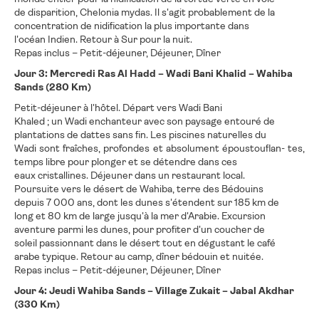
de disparition, Chelonia mydas. Il s'agit probablement de la
concentration de nidification la plus importante dans
l'océan Indien. Retour à Sur pour la nuit.
Repas inclus – Petit-déjeuner, Déjeuner, Dîner
Jour 3: Mercredi Ras Al Hadd – Wadi Bani Khalid – Wahiba
Sands (280 Km)
Petit-déjeuner à l'hôtel. Départ vers Wadi Bani
Khaled ; un Wadi enchanteur avec son paysage entouré de
plantations de dattes sans fin. Les piscines naturelles du
Wadi sont fraîches, profondes et absolument époustouflan- tes,
temps libre pour plonger et se détendre dans ces
eaux cristallines. Déjeuner dans un restaurant local.
Poursuite vers le désert de Wahiba, terre des Bédouins
depuis 7 000 ans, dont les dunes s'étendent sur 185 km de
long et 80 km de large jusqu'à la mer d'Arabie. Excursion
aventure parmi les dunes, pour profiter d'un coucher de
soleil passionnant dans le désert tout en dégustant le café
arabe typique. Retour au camp, dîner bédouin et nuitée.
Repas inclus – Petit-déjeuner, Déjeuner, Dîner
Jour 4: Jeudi Wahiba Sands – Village Zukait – Jabal Akdhar
(330 Km)