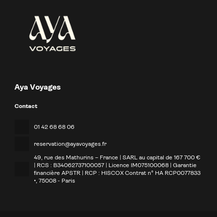
Aya Voyages
Contact
01 42 68 68 06
reservation@ayavoyages.fr
49, rue des Mathurins – France | SARL au capital de 167 700 €
| RCS : B34062737100057 | Licence IM075100068 | Garantie
financière APSTR | RCP : HISCOX Contrat n° HA RCP0077833
•
, 75008 - Paris