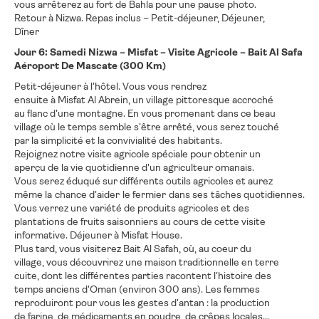
vous arrêterez au fort de Bahla pour une pause photo.
Retour à Nizwa. Repas inclus – Petit-déjeuner, Déjeuner,
Dîner
Jour 6: Samedi Nizwa – Misfat – Visite Agricole – Bait Al Safa
Aéroport De Mascate (300 Km)
Petit-déjeuner à l'hôtel. Vous vous rendrez
ensuite à Misfat Al Abrein, un village pittoresque accroché
au flanc d'une montagne. En vous promenant dans ce beau
village où le temps semble s'être arrêté, vous serez touché
par la simplicité et la convivialité des habitants.
Rejoignez notre visite agricole spéciale pour obtenir un
aperçu de la vie quotidienne d'un agriculteur omanais.
Vous serez éduqué sur différents outils agricoles et aurez
même la chance d'aider le fermier dans ses tâches quotidiennes.
Vous verrez une variété de produits agricoles et des
plantations de fruits saisonniers au cours de cette visite
informative. Déjeuner à Misfat House.
Plus tard, vous visiterez Bait Al Safah, où, au coeur du
village, vous découvrirez une maison traditionnelle en terre
cuite, dont les différentes parties racontent l'histoire des
temps anciens d'Oman (environ 300 ans). Les femmes
reproduiront pour vous les gestes d'antan : la production
de farine, de médicaments en poudre, de crêpes locales...