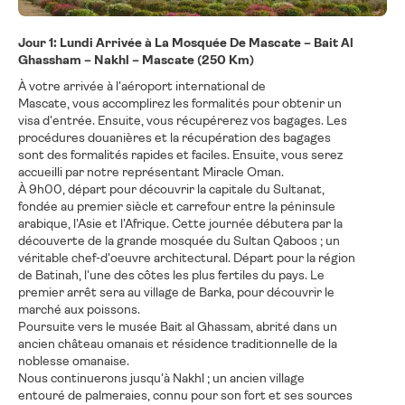
Jour 1: Lundi Arrivée à La Mosquée De Mascate – Bait Al
Ghassham – Nakhl – Mascate (250 Km)
À votre arrivée à l'aéroport international de
Mascate, vous accomplirez les formalités pour obtenir un
visa d'entrée. Ensuite, vous récupérerez vos bagages. Les
procédures douanières et la récupération des bagages
sont des formalités rapides et faciles. Ensuite, vous serez
accueilli par notre représentant Miracle Oman.
À 9h00, départ pour découvrir la capitale du Sultanat,
fondée au premier siècle et carrefour entre la péninsule
arabique, l'Asie et l'Afrique. Cette journée débutera par la
découverte de la grande mosquée du Sultan Qaboos ; un
véritable chef-d'oeuvre architectural. Départ pour la région
de Batinah, l'une des côtes les plus fertiles du pays. Le
premier arrêt sera au village de Barka, pour découvrir le
marché aux poissons.
Poursuite vers le musée Bait al Ghassam, abrité dans un
ancien château omanais et résidence traditionnelle de la
noblesse omanaise.
Nous continuerons jusqu'à Nakhl ; un ancien village
entouré de palmeraies, connu pour son fort et ses sources