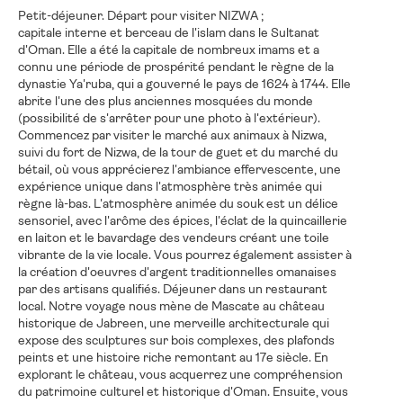
Petit-déjeuner. Départ pour visiter NIZWA ;
capitale interne et berceau de l'islam dans le Sultanat
d'Oman. Elle a été la capitale de nombreux imams et a
connu une période de prospérité pendant le règne de la
dynastie Ya'ruba, qui a gouverné le pays de 1624 à 1744. Elle
abrite l'une des plus anciennes mosquées du monde
(possibilité de s'arrêter pour une photo à l'extérieur).
Commencez par visiter le marché aux animaux à Nizwa,
suivi du fort de Nizwa, de la tour de guet et du marché du
bétail, où vous apprécierez l'ambiance effervescente, une
expérience unique dans l'atmosphère très animée qui
règne là-bas. L'atmosphère animée du souk est un délice
sensoriel, avec l'arôme des épices, l'éclat de la quincaillerie
en laiton et le bavardage des vendeurs créant une toile
vibrante de la vie locale. Vous pourrez également assister à
la création d'oeuvres d'argent traditionnelles omanaises
par des artisans qualifiés. Déjeuner dans un restaurant
local. Notre voyage nous mène de Mascate au château
historique de Jabreen, une merveille architecturale qui
expose des sculptures sur bois complexes, des plafonds
peints et une histoire riche remontant au 17e siècle. En
explorant le château, vous acquerrez une compréhension
du patrimoine culturel et historique d'Oman. Ensuite, vous