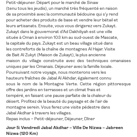
Petit-déjeuner. Départ pour le marché de Sinaw
(tenu tous les jeudis), un marché très fréquenté en raison
de sa proximité avec la communauté bédouine qui s'y rend
pour acheter des produits de base et vendre leur bétail et
leurs artisanats. Ensuite, vous vous dirigerez vers Zukayt.
Zukayt dans le gouvernorat d'Ad Dakhiliyah est une ville
située à Oman à environ 103 km au sud-ouest de Mascate,
la capitale du pays. Zukayt est un beau village situé dans
les contreforts de la chaîne de montagnes Al Hajar. Visite
de Bait Al Zukyt (Maison de Zukayt), la plus ancienne
maison du village construite avec des techniques omanaises
uniques par les Omanais. Déjeuner avec la famille locale.
Poursuivant notre voyage, nous monterons vers les
hauteurs fraîches de Jabal Al Akhdar, également connu
sous le nom de la Montagne Verte. Cette région pittoresque
offre des jardins en terrasses et un climat frais et
tempéré, en faisant une pause parfaite de la chaleur du
désert. Profitez de la beauté du paysage et de l'air de
montagne serein. Vous ferez une visite pédestre dans
Jabal Akdhar à travers les villages.
Repas inclus – Petit-déjeuner, Déjeuner, Dîner
Jour 5: Vendredi Jabal Akdhar – Ville De Nizwa – Jabreen
Nizwa (120 Km)