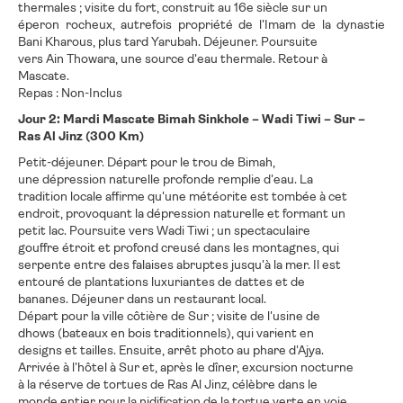
thermales ; visite du fort, construit au 16e siècle sur un
éperon rocheux, autrefois propriété de l'Imam de la dynastie
Bani Kharous, plus tard Yarubah. Déjeuner. Poursuite
vers Ain Thowara, une source d'eau thermale. Retour à
Mascate.
Repas : Non-Inclus
Jour 2: Mardi Mascate Bimah Sinkhole – Wadi Tiwi – Sur –
Ras Al Jinz (300 Km)
Petit-déjeuner. Départ pour le trou de Bimah,
une dépression naturelle profonde remplie d'eau. La
tradition locale affirme qu'une météorite est tombée à cet
endroit, provoquant la dépression naturelle et formant un
petit lac. Poursuite vers Wadi Tiwi ; un spectaculaire
gouffre étroit et profond creusé dans les montagnes, qui
serpente entre des falaises abruptes jusqu'à la mer. Il est
entouré de plantations luxuriantes de dattes et de
bananes. Déjeuner dans un restaurant local.
Départ pour la ville côtière de Sur ; visite de l'usine de
dhows (bateaux en bois traditionnels), qui varient en
designs et tailles. Ensuite, arrêt photo au phare d'Ajya.
Arrivée à l'hôtel à Sur et, après le dîner, excursion nocturne
à la réserve de tortues de Ras Al Jinz, célèbre dans le
monde entier pour la nidification de la tortue verte en voie