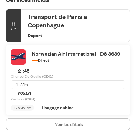
Transport de Paris à
11
Copenhague
juin
Départ
Norwegian Air International - D8 3639
Direct
21:45
Charles De Gaulle
(CDG)
1h 55m
23:40
Kastrup
(CPH)
1 bagage cabine
LOWFARE
Voir les détails