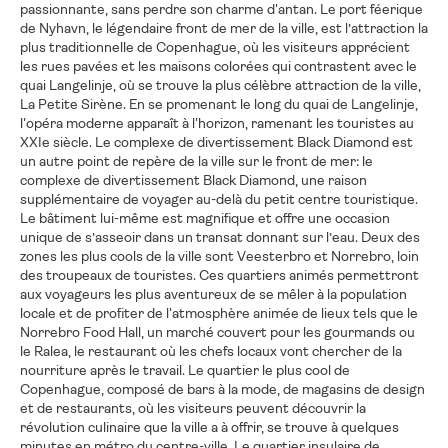
passionnante, sans perdre son charme d'antan. Le port féerique
de Nyhavn, le légendaire front de mer de la ville, est l’attraction la
plus traditionnelle de Copenhague, où les visiteurs apprécient
les rues pavées et les maisons colorées qui contrastent avec le
quai Langelinje, où se trouve la plus célèbre attraction de la ville,
La Petite Sirène. En se promenant le long du quai de Langelinje,
l'opéra moderne apparaît à l'horizon, ramenant les touristes au
XXIe siècle. Le complexe de divertissement Black Diamond est
un autre point de repère de la ville sur le front de mer: le
complexe de divertissement Black Diamond, une raison
supplémentaire de voyager au-delà du petit centre touristique.
Le bâtiment lui-même est magnifique et offre une occasion
unique de s’asseoir dans un transat donnant sur l’eau. Deux des
zones les plus cools de la ville sont Veesterbro et Norrebro, loin
des troupeaux de touristes. Ces quartiers animés permettront
aux voyageurs les plus aventureux de se mêler à la population
locale et de profiter de l'atmosphère animée de lieux tels que le
Norrebro Food Hall, un marché couvert pour les gourmands ou
le Ralea, le restaurant où les chefs locaux vont chercher de la
nourriture après le travail. Le quartier le plus cool de
Copenhague, composé de bars à la mode, de magasins de design
et de restaurants, où les visiteurs peuvent découvrir la
révolution culinaire que la ville a à offrir, se trouve à quelques
minutes en métro du centre-ville. Le quartier insulaire de