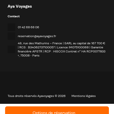
Aya Voyages
Contact
01 42 68 68 06
reservation@ayavoyages.fr
49, rue des Mathurins – France | SARL au capital de 167 700 €
| RCS : B34062737100057 | Licence IM075100068 | Garantie
financière APSTR | RCP : HISCOX Contrat n° HA RCP0077833
•
, 75008 - Paris
Tous droits réservés Ayavoyages © 2026
Mentions légales
Options de réservation