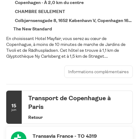
Copenhagen - À 2,0 km du centre
CHAMBRE SEULEMENT
Colbjørnsensgade 8, 1652 København V, Copenhagen 1652
The New Standard
En choisissant Hotel Mayfair, vous serez au cœur de
Copenhague, à moins de 10 minutes de marche de Jardins de
Tivoli et de Rådhuspladsen. Cet hôtel se trouve à 1,1 km de
Glyptothèque Ny Carlsberg et à 1,5 km de Strøget.
Ne ratez pas l'occasion de vous détendre en profitant des
Informations complémentaires
nombreuses infrastructures de loisirs à votre disposition et qui
incluent une salle de fitness ouverte 24 h/24 et un service de
location de vélos.
Transport de Copenhague à
Les 203 chambres de l'hébergement vous invitent à la détente.
L'accès Wi-Fi à Internet gratuit vous permet de rester en
15
Paris
contact avec le reste du monde. Les salles de bain comprennent
juin
une baignoire ou une douche avec un pommeau de douche à
Retour
« effet pluie » et un sèche-cheveux.
Un petit déjeuner buffet est servi en semaine de 06 h 30 à
Transavia France - TO 4319
10 h 00 et le week-end de 07 h 30 à 11 h 00 (en supplément).