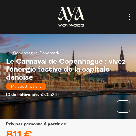
Copenhague, Danemark
Le Carnaval de Copenhague : vivez
l’énergie festive de la capitale
danoise
Multidestinations
ID de référence:
45765237
prix par personne À partir de
811 €