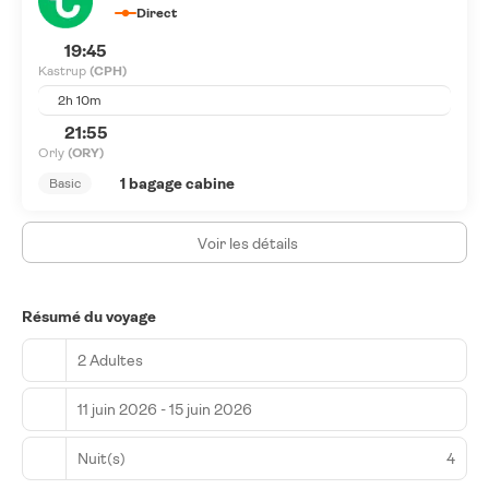
Direct
Les équipements et services proposés incluent un poste
19:45
informatique, un service de nettoyage à sec / blanchisserie et
Kastrup
(CPH)
une réception ouverte 24 h/24.
2h 10m
21:55
Orly
(ORY)
1 bagage cabine
Basic
Voir les détails
Résumé du voyage
2 Adultes
11 juin 2026 - 15 juin 2026
Nuit(s)
4