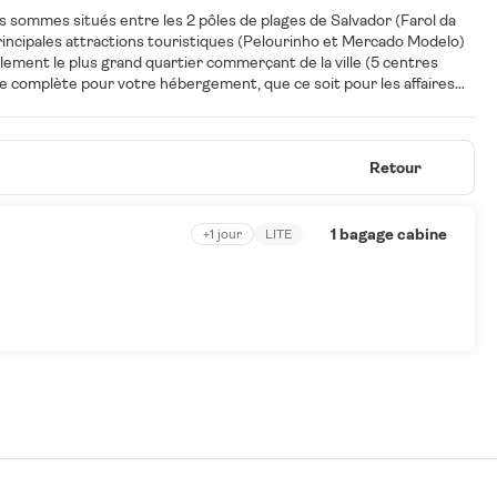
ous sommes situés entre les 2 pôles de plages de Salvador (Farol da
 principales attractions touristiques (Pelourinho et Mercado Modelo)
alement le plus grand quartier commerçant de la ville (5 centres
 complète pour votre hébergement, que ce soit pour les affaires
s (d'une capacité de 5 300 personnes), le restaurant El Tenedor, un
, 2 saunas, une salle de massage, une discothèque, une salle de jeux,
king couvert (payant) complètent notre structure. Élégance, confort
Retour
s du monde !
1 bagage cabine
+1 jour
LITE