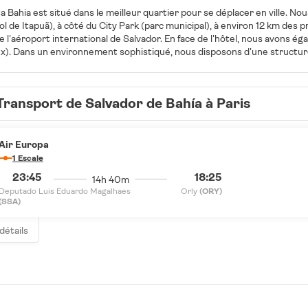
ta Bahia est situé dans le meilleur quartier pour se déplacer en ville. N
ol de Itapuã), à côté du City Park (parc municipal), à environ 12 km des
e l'aéroport international de Salvador. En face de l'hôtel, nous avons ég
). Dans un environnement sophistiqué, nous disposons d'une structure
rs. Nous proposons à nos clients 244 chambres, un centre de conférence
hall, une piscine semi-olympique, un bar de la piscine, une salle de sport
 enfants et une nurserie. Le Wi-Fi gratuit, le service d'étage et le par
Transport de Salvador de Bahía à Paris
ation d'un hôtel de haut standing, au cœur de l'une des plus belles ville
Air Europa
1 Escale
23:45
18:25
14h 40m
Deputado Luis Eduardo Magalhaes
Orly
(ORY)
(SSA)
 détails