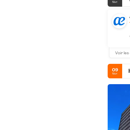
févr.
Voir les
09
févr.