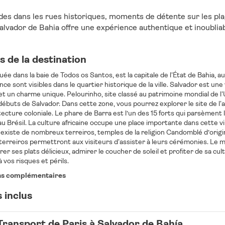
des dans les rues historiques, moments de détente sur les pla
Salvador de Bahia offre une expérience authentique et inoubliab
 de la destination
uée dans la baie de Todos os Santos, est la capitale de l'État de Bahia, au
ce sont visibles dans le quartier historique de la ville. Salvador est un
et un charme unique. Pelourinho, site classé au patrimoine mondial de l'U
ébuts de Salvador. Dans cette zone, vous pourrez explorer le site de l'a
itecture coloniale. Le phare de Barra est l’un des 15 forts qui parsèment la
au Brésil. La culture africaine occupe une place importante dans cette vil
l existe de nombreux terreiros, temples de la religion Candomblé d’origin
terreiros permettront aux visiteurs d'assister à leurs cérémonies. Le m
rer ses plats délicieux, admirer le coucher de soleil et profiter de sa cu
à vos risques et périls.
ns complémentaires
 inclus
Transport de Paris à Salvador de Bahía