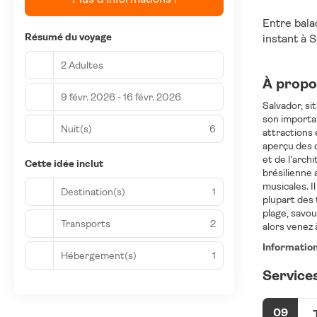
Entre bala
Résumé du voyage
instant à 
2 Adultes
À propos
9 févr. 2026 - 16 févr. 2026
Salvador, sit
son importan
Nuit(s)
6
attractions 
aperçu des d
et de l'arch
Cette idée inclut
brésilienne 
musicales. I
Destination(s)
1
plupart des 
plage, savou
Transports
2
alors venez 
Informatio
Hébergement(s)
1
Services
09