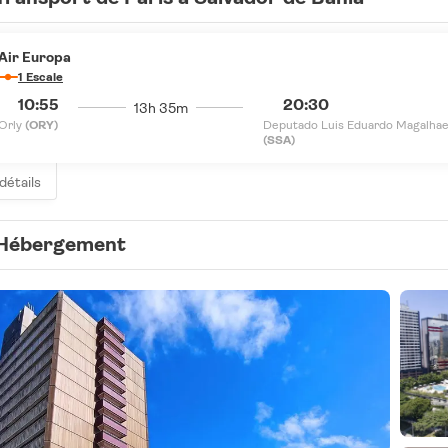
Air Europa
1 Escale
10:55
20:30
13h 35m
Orly
(ORY)
Deputado Luis Eduardo Magalha
(SSA)
 détails
Hébergement