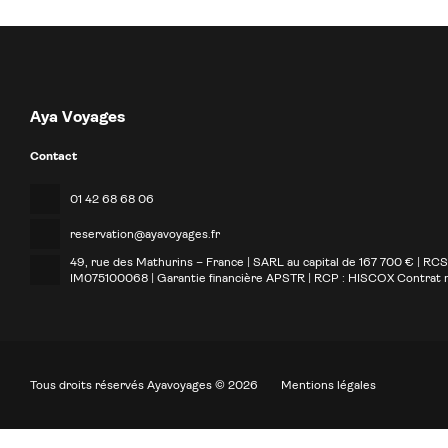
Aya Voyages
Contact
01 42 68 68 06
reservation@ayavoyages.fr
49, rue des Mathurins – France | SARL au capital de 167 700 € | RC
IM075100068 | Garantie financière APSTR | RCP : HISCOX Contrat
Tous droits réservés Ayavoyages © 2026
Mentions légales