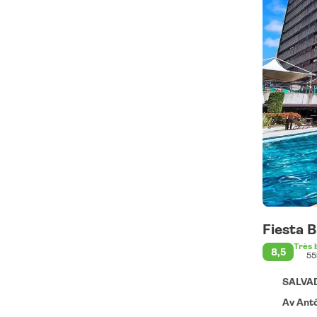
Fiesta 
Très 
8,5
55
SALVAD
Av Antôni