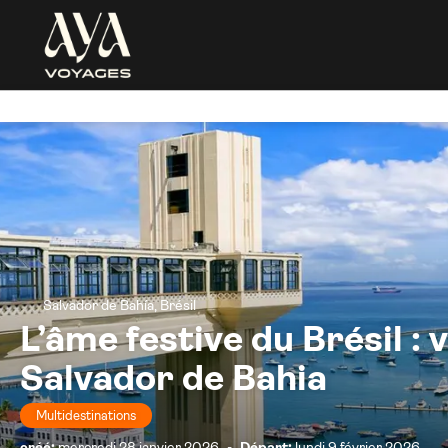
Salvador de Bahía, Brésil
L’âme festive du Brésil : 
Salvador de Bahia
Multidestinations
créé:
mercredi 28 janvier 2026
-
Départ:
lundi 9 février 2026