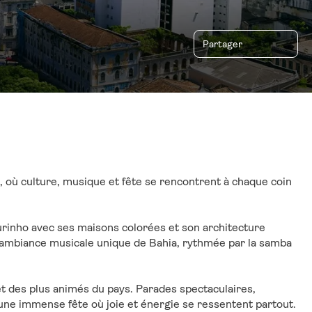
Partager
l, où culture, musique et fête se rencontrent à chaque coin 
urinho avec ses maisons colorées et son architecture 
’ambiance musicale unique de Bahia, rythmée par la samba 
t des plus animés du pays. Parades spectaculaires, 
costumes colorés, danses et rythmes endiablés transforment la ville en une immense fête où joie et énergie se ressentent partout. 