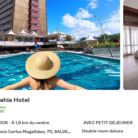
Bahia Hotel
bien
92
OR - À 1,8 km du centre
AVEC PETIT-DÉJEUNER
Double room deluxe
o Carlos Magalhães, 711, SALVADOR 40280-000