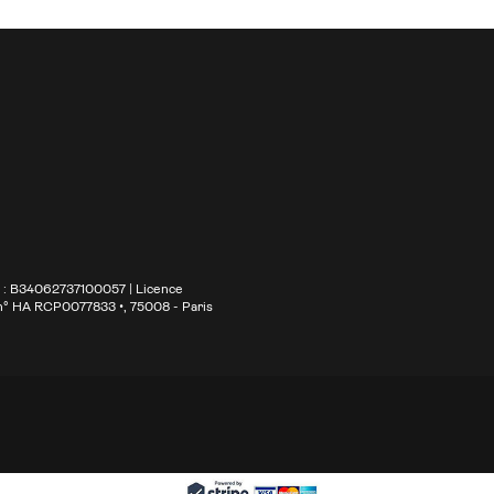
S : B34062737100057 | Licence
 n° HA RCP0077833 •
, 75008 - Paris