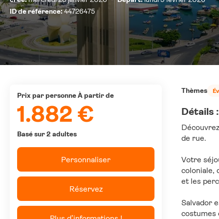
ID de référence:
44726475
Thèmes
É
prix par personne À partir de
1.882 €
Détails :
Découvrez 
Basé sur 2 adultes
de rue. 
Personnaliser
Votre séjo
coloniale,
et les per
Réservez
Salvador e
Plus d’informations !