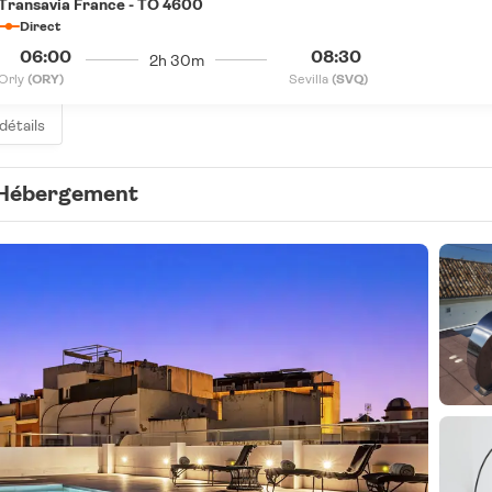
Transavia France - TO 4600
Direct
06:00
08:30
2h 30m
Orly
(ORY)
Sevilla
(SVQ)
 détails
Hébergement