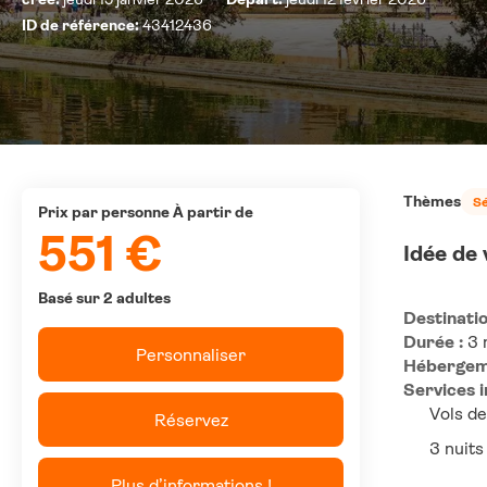
ID de référence:
43412436
Thèmes
Sé
prix par personne À partir de
551 €
Idée de
Basé sur 2 adultes
Destinatio
Durée :
 3 
Personnaliser
Hébergem
Services i
Vols de
Réservez
3 nuits
Plus d’informations !