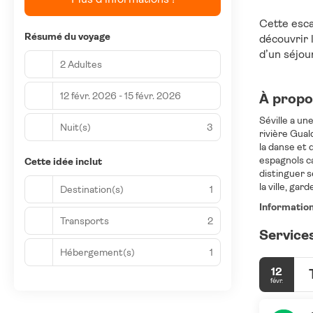
Cette esca
Résumé du voyage
découvrir 
d’un séjou
2 Adultes
12 févr. 2026 - 15 févr. 2026
À propos
Séville a un
Nuit(s)
3
rivière Gual
la danse et 
espagnols ca
Cette idée inclut
distinguer se
Destination(s)
1
Informatio
Transports
2
Services
Hébergement(s)
1
12
févr.