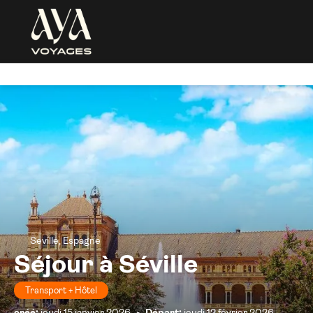
Seville, Espagne
Séjour à Séville
Transport + Hôtel
créé:
jeudi 15 janvier 2026
-
Départ:
jeudi 12 février 2026