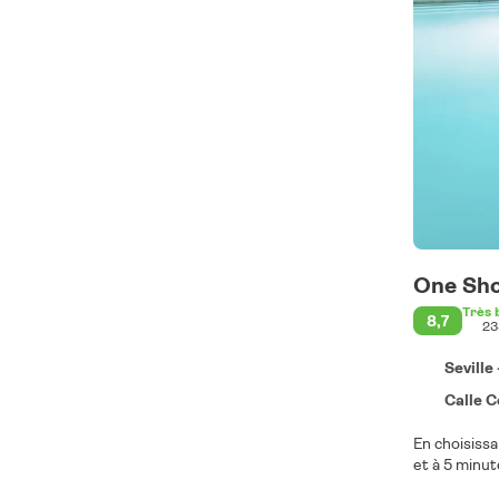
One Sho
Très 
8,7
23
Seville
Calle C
En choisissa