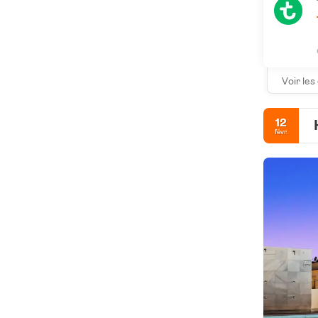
Voir les
12
févr.