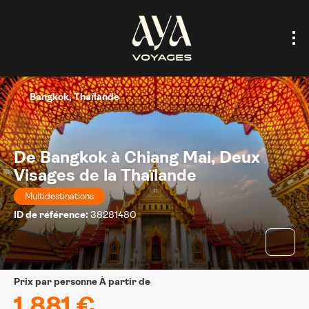
Bangkok, Thaïlande
De Bangkok à Chiang Mai, Deux
Visages de la Thaïlande
Multidestinations
ID de référence:
38281480
prix par personne À partir de
1.881 €