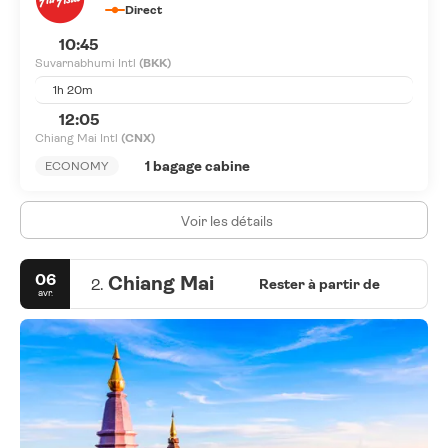
Direct
10:45
Suvarnabhumi Intl
(BKK)
1h 20m
12:05
Chiang Mai Intl
(CNX)
1 bagage cabine
ECONOMY
Voir les détails
06
Chiang Mai
2.
Rester à partir de
avr.