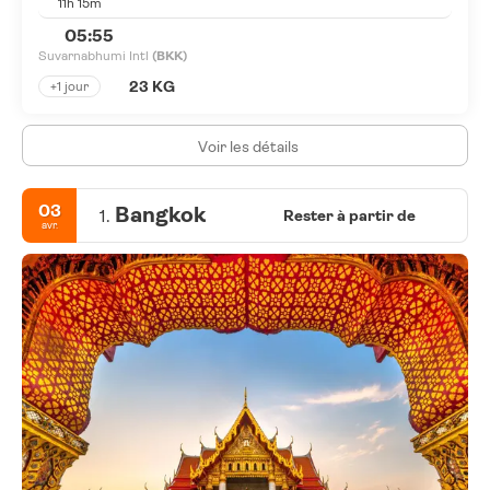
11h 15m
05:55
Suvarnabhumi Intl
(BKK)
23 KG
+1 jour
Voir les détails
03
Bangkok
1.
Rester à partir de
avr.