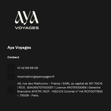
Aya Voyages
Contact
01 42 68 68 06
reservation@ayavoyages.fr
49, rue des Mathurins – France | SARL au capital de 167 700 €
| RCS : B34062737100057 | Licence IM075100068 | Garantie
financière APSTR | RCP : HISCOX Contrat n° HA RCP0077833
•
, 75008 - Paris