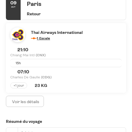
09
Paris
avr.
Retour
Thai Airways International
1 Escale
21:10
Chiang Mai Intl
(CNX)
15h
07:10
Charles De Gaulle
(CDG)
23 KG
+1 jour
Voir les détails
Résumé du voyage