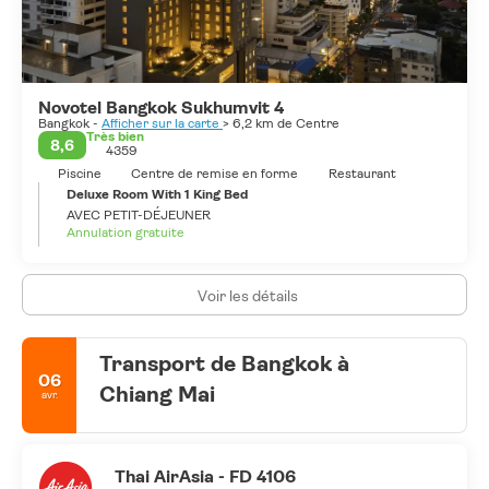
grande métropole tentaculaire, bruyante et encombrée mais
paisible et délicate. C'est l'une des principales destinations du
monde qu'il faut visiter au moins une fois dans la vie.
Novotel Bangkok Sukhumvit 4
Bangkok -
Afficher sur la carte
> 6,2 km de Centre
Très bien
8,6
4359
Piscine
Centre de remise en forme
Restaurant
Deluxe Room With 1 King Bed
AVEC PETIT-DÉJEUNER
Annulation gratuite
Voir les détails
Transport de Bangkok à
06
Chiang Mai
avr.
Thai AirAsia - FD 4106