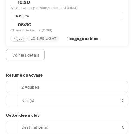
18:20
Sir Seewoosagur Ramgoolam Intl
(MRU)
13h 10m
05:30
Charles De Gaulle
(CDG)
1 bagage cabine
+1 jour
LOISIRS LIGHT
Voir les détails
Résumé du voyage
2 Adultes
Nuit(s)
10
Cette idée inclut
Destination(s)
9