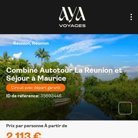
Réunion, Réunion
Combiné Autotour La Réunion et
Séjour à Maurice
Circuit avec départ garanti
ID de référence:
35693446
prix par personne À partir de
2.113 €