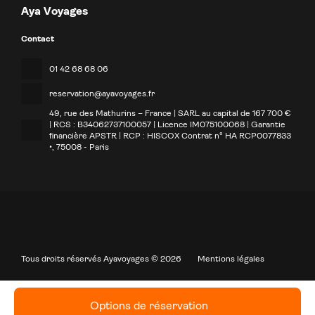
Aya Voyages
Contact
01 42 68 68 06
reservation@ayavoyages.fr
49, rue des Mathurins – France | SARL au capital de 167 700 €
| RCS : B34062737100057 | Licence IM075100068 | Garantie
financière APSTR | RCP : HISCOX Contrat n° HA RCP0077833
•
, 75008 - Paris
Tous droits réservés Ayavoyages © 2026
Mentions légales
Options de réservation