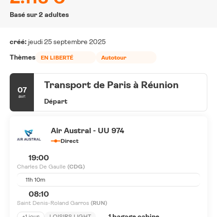
Basé sur 2 adultes
créé:
jeudi 25 septembre 2025
Thèmes
EN LIBERTÉ
Autotour
Transport de Paris à Réunion
07
avr.
Départ
Air Austral - UU 974
Direct
19:00
Charles De Gaulle
(CDG)
11h 10m
08:10
Saint Denis-Roland Garros
(RUN)
1 bagage cabine
+1 jour
LOISIRS LIGHT