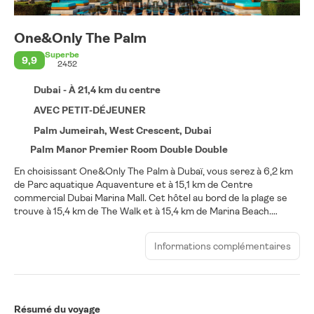
One&Only The Palm
Superbe
9,9
2452
Dubai - À 21,4 km du centre
AVEC PETIT-DÉJEUNER
Palm Jumeirah, West Crescent, Dubai
Palm Manor Premier Room Double Double
En choisissant One&Only The Palm à Dubaï, vous serez à 6,2 km
de Parc aquatique Aquaventure et à 15,1 km de Centre
commercial Dubai Marina Mall. Cet hôtel au bord de la plage se
trouve à 15,4 km de The Walk et à 15,4 km de Marina Beach.
Passez de purs moments de détente dans l'incroyable spa de
Informations complémentaires
l'hébergement, un centre bien-être qui propose des massages,
des soins corporels et des soins du visage. Non seulement vous
pouvez vous faire bronzer sur la plage privée, mais vous pouvez
également profiter des nombreuses infrastructures de loisirs à
votre disposition, notamment une piscine extérieure et un bain à
Résumé du voyage