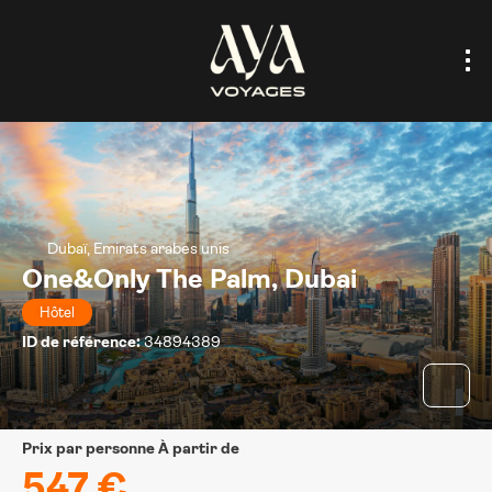
Dubaï, Emirats arabes unis
One&Only The Palm, Dubai
Hôtel
ID de référence:
34894389
prix par personne À partir de
547 €