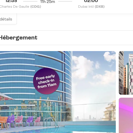
12:35
02:00
11h 25m
Charles De Gaulle
(CDG)
Dubai Intl
(DXB)
 détails
Hébergement