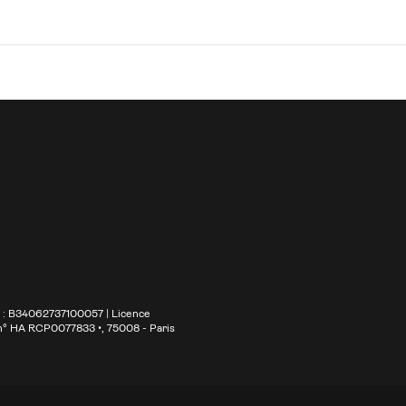
S : B34062737100057 | Licence
 n° HA RCP0077833 •
, 75008 - Paris