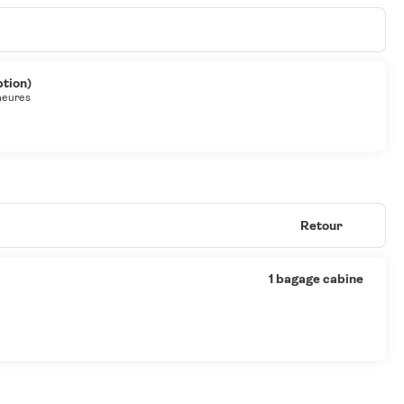
ption)
heures
Retour
1 bagage cabine