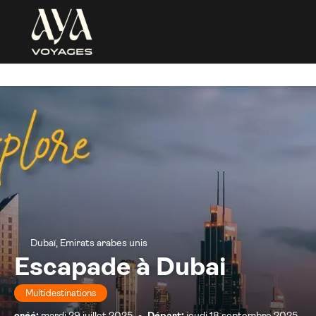
Dubaï, Emirats arabes unis
Escapade à Dubai
Multidestinations
créé:
mardi 29 juillet 2025
-
Départ:
jeudi 18 septembre 2025