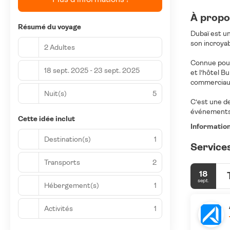
À propos
Résumé du voyage
Dubaï est un
son incroya
2 Adultes
Connue pour 
18 sept. 2025 - 23 sept. 2025
et l’hôtel B
commerciaux
Nuit(s)
5
C’est une de
événements c
Cette idée inclut
Informatio
Destination(s)
1
Services
Transports
2
18
sept.
Hébergement(s)
1
Activités
1