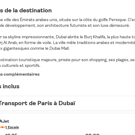
 de la destination
e ville des Émirats arabes unis, située sur la côte du golfe Persique. C’
ble développement, son architecture futuriste et son luxe démesuré.
sa skyline impressionnante, Dubaï abrite le Burj Khalifa, la plus haute
urj Al Arab, en forme de voile. La ville mêle traditions arabes et moderni
 gigantesques comme le Dubai Mall.
stination touristique majeure, prisée pour son shopping, ses plages, ses
ulturels et sportifs.
ns complémentaires
 inclus
Transport de Paris à Dubaï
AJet
1 Escale