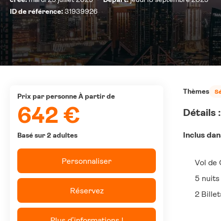
ID de référence:
31939926
Thèmes
Sé
prix par personne À partir de
642 €
Détails :
Inclus da
Basé sur 2 adultes
Personnaliser
Vol de 
5 nuits
Réservez
2 Bille
Plus d’informations !