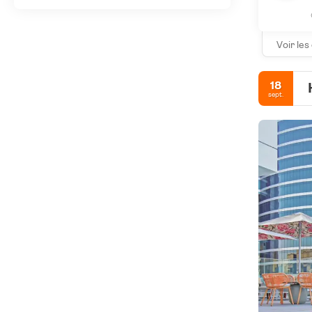
Voir les
18
sept.