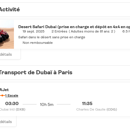
Activité
Desert Safari Dubai (prise en charge et dépôt en 4x4 en o
19 sept. 2025
2 Entrées
(
Adultes moins de 81 ans: 2
)
6.5 
Safari dans le désert sans prise en charge
Non remboursable
 détails
Transport de Dubaï à Paris
AJet
1 Escale
03:30
11:35
10h 5m
Dubai Intl
(DXB)
Charles De Gaulle
(CDG)
 détails