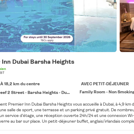
 Inn Dubai Barsha Heights
bien
97
 À 18,2 km du centre
AVEC PETIT-DÉJEUNER
Family Room - Non Smoking 
Street - Barsha Heights - Dubai - United Arab Emirates, Dubai
ent Premier Inn Dubai Barsha Heights vous accueille à Dubaï, à 4,9 km de 
une salle de sport, une terrasse et un parking privé gratuit. De nombr
un service d'étage, une réception ouverte 24h/24 et une connexion Wi-
ner buffet, anglais/irlandais complet ou végétarien est servi sur place. Vous séjournerez à
nt 6,9 km et 7,5 km de ces lieux d’intérêt : The Montgomery, Dubaï et B
 27 km.