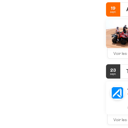
19
sept.
Voir les
23
sept.
Voir les