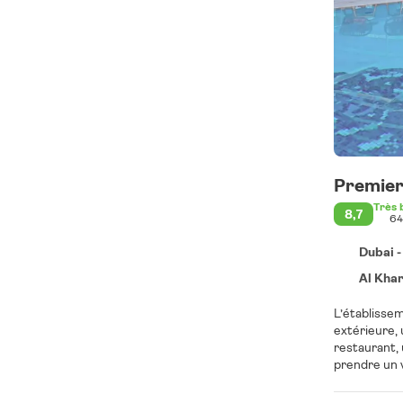
Premier
Très 
8,7
64
Dubai -
Al Khareef 2 
L’établissem
extérieure, 
restaurant, 
prendre un verre au bar sur place. Un petit-déjeu
respectiveme
Dubaï) est à