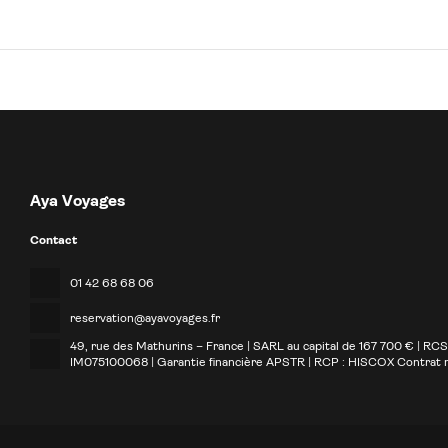
Aya Voyages
Contact
01 42 68 68 06
reservation@ayavoyages.fr
49, rue des Mathurins – France | SARL au capital de 167 700 € | RC
IM075100068 | Garantie financière APSTR | RCP : HISCOX Contrat