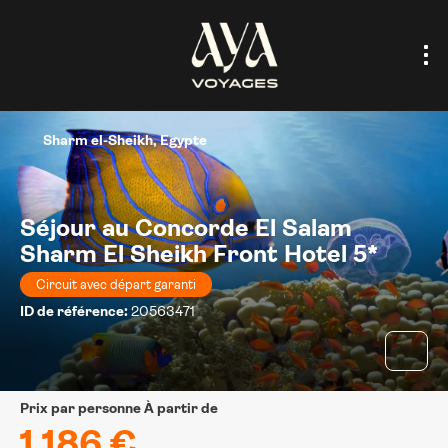
Sharm el-Sheikh, Egypte
Séjour au Concorde El Salam
Sharm El Sheikh Front Hotel 5*
Circuit avec départ garanti
ID de référence:
20563471
prix par personne À partir de
1.186 €