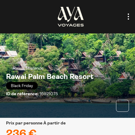
Rawai, Thaïlande
Rawai Palm Beach Resort
Black Friday
ID de référence:
16921075
prix par personne À partir de
236 €