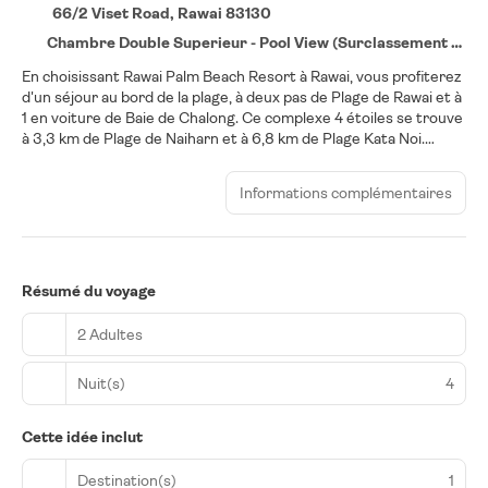
66/2 Viset Road, Rawai 83130
Chambre Double Superieur - Pool View (Surclassement en Deluxe Pool View)
En choisissant Rawai Palm Beach Resort à Rawai, vous profiterez
d'un séjour au bord de la plage, à deux pas de Plage de Rawai et à
1 en voiture de Baie de Chalong. Ce complexe 4 étoiles se trouve
à 3,3 km de Plage de Naiharn et à 6,8 km de Plage Kata Noi.
Rejoignez le spa de l'établissement, un centre bien-être qui
propose des massages, des soins corporels et des soins du
Informations complémentaires
visage, et permettez qu'on prenne soin de vous. N'hésitez
surtout pas à profiter des nombreuses infrastructures de loisirs
qui incluent notamment 3 piscines extérieures et un centre de
fitness. Parmi les équipements et services offerts par ce
complexe vous trouvez également l'accès Wi-Fi à Internet
Résumé du voyage
gratuit, un service de concierge et un service d'organisation de
mariages. Une navette gratuite vous accompagne au bord de la
2 Adultes
plage. Les 196 chambres climatisées de l'établissement vous
invitent à la détente et comprennent un minibar et une
Nuit(s)
4
télévision LCD. Votre chambre est dotée d'un lit avec
surmatelas. Les chambres sont dotées d'un balcon. L'accès Wi-Fi
à Internet gratuit vous permet de rester en contact avec le
Cette idée inclut
reste du monde et votre divertissement est assuré par des
chaînes par câble. Les salles de bain comprennent un pommeau
Destination(s)
1