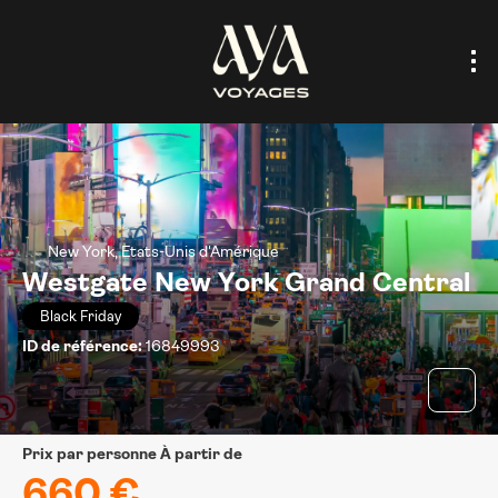
New York, Etats-Unis d'Amérique
Westgate New York Grand Central
Black Friday
ID de référence:
16849993
prix par personne À partir de
660 €