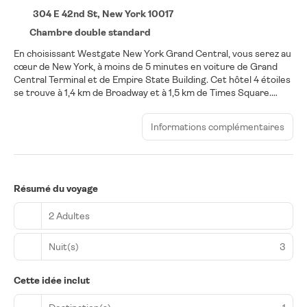
304 E 42nd St, New York 10017
Chambre double standard
En choisissant Westgate New York Grand Central, vous serez au
cœur de New York, à moins de 5 minutes en voiture de Grand
Central Terminal et de Empire State Building. Cet hôtel 4 étoiles
se trouve à 1,4 km de Broadway et à 1,5 km de Times Square.
Profitez des options de loisirs (une salle de fitness ouverte 24
h/24 par exemple) et des nombreux équipements et services
Informations complémentaires
qui caractérisent l'hébergement, notamment une télévision
dans l'espace commun. Choisissez une des 300 chambres
dotées d'une télévision LED. L'accès Wi-Fi à Internet gratuit
vous permet de rester en contact avec le reste du monde et
votre divertissement est assuré par des chaînes par câble. Une
Résumé du voyage
salle de bain privée avec un ensemble douche/baignoire est à
votre disposition. Vous y trouvez également des articles de
2 Adultes
toilette de luxe et un sèche-cheveux. Les équipements et
services offerts par l'hébergement comprennent un coffre-fort
Nuit(s)
3
(suffisamment grand pour accueillir un ordinateur portable) et
un bureau, mais aussi un téléphone avec des appels locaux
gratuits.
Cette idée inclut