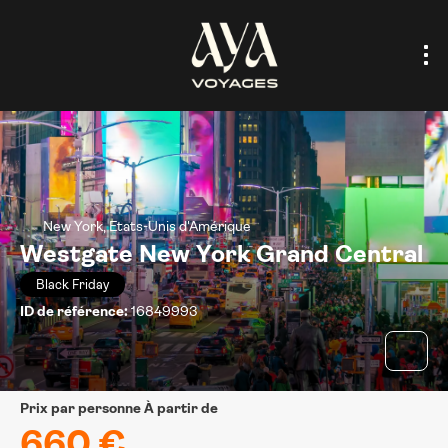
New York, Etats-Unis d'Amérique
Westgate New York Grand Central
Black Friday
ID de référence:
16849993
prix par personne À partir de
660 €