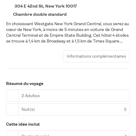
304 E 42nd St, New York 10017
Chambre double standard
En choisissant Westgate New York Grand Central, vous serez au
cœur de New York, à moins de 5 minutes en voiture de Grand
Central Terminal et de Empire State Building. Cet hôtel 4 étoiles
se trouve à 1,4 km de Broadway et à 1,5 km de Times Square.
Profitez des options de loisirs (une salle de fitness ouverte 24
h/24 par exemple) et des nombreux équipements et services
Informations complémentaires
qui caractérisent l'hébergement, notamment une télévision
dans l'espace commun. Choisissez une des 300 chambres
dotées d'une télévision LED. L'accès Wi-Fi à Internet gratuit
vous permet de rester en contact avec le reste du monde et
votre divertissement est assuré par des chaînes par câble. Une
Résumé du voyage
salle de bain privée avec un ensemble douche/baignoire est à
votre disposition. Vous y trouvez également des articles de
2 Adultes
toilette de luxe et un sèche-cheveux. Les équipements et
services offerts par l'hébergement comprennent un coffre-fort
Nuit(s)
3
(suffisamment grand pour accueillir un ordinateur portable) et
un bureau, mais aussi un téléphone avec des appels locaux
gratuits.
Cette idée inclut