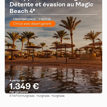
Détente et évasion au Magic
Beach 4*
1 DESTINATION(S)
7 NUIT(S)
Circuit avec départ garanti
À partir de
1.349 €
Par personne
ÉTAPES
Hurghada · Hurghada · Hurghada
Afficher