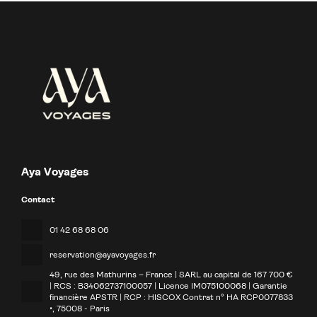
Aya Voyages
Contact
01 42 68 68 06
reservation@ayavoyages.fr
49, rue des Mathurins – France | SARL au capital de 167 700 €
| RCS : B34062737100057 | Licence IM075100068 | Garantie
financière APSTR | RCP : HISCOX Contrat n° HA RCP0077833
•
, 75008 - Paris