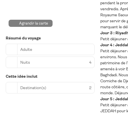
pendant la pro
vendredis. Aprè
Royaume Saoudie
pour servir de g
Agrandir la carte
marquant le déb
Jour 3 : Riyad
Résumé du voyage
Petit déjeuner à
Jour 4 : Jedda
Adulte
Petit déjeuner 
environs. Nous p
Nuits
4
patrimoine de l
amenés à voir B
Baghdadi. Nous 
Cette idée inclut
Corniche de Dj
route côtière, d
Destination(s)
2
monde. Déjeuner
Jour 5 : Jedda
Petit déjeuner à
JEDDAH pour l