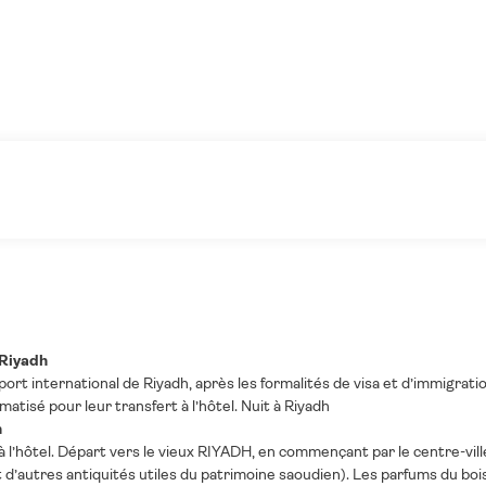
- Riyadh
oport international de Riyadh, après les formalités de visa et d’immigrat
imatisé pour leur transfert à l’hôtel. Nuit à Riyadh
h
à l’hôtel. Départ vers le vieux RIYADH, en commençant par le centre-ville,
t d’autres antiquités utiles du patrimoine saoudien). Les parfums du b