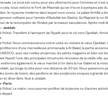
menade. Le souk est connu pour ses vêtements pour hommes et il est am
s cela, nous visitons le Fort de Masmak qui se trouve à quelques pas du
n, le royaume moderne dans lequel nous vivons. Le palais fortifié a ét
arnison militaire pour l’armée d’Abdullah bin Rashid. Sa Majesté le roi Ab
ut de la reconquête de l’Arabie par la maison saoudienne. Après-midi lib
h - Jeddah
 l’hôtel. Transfert à l’aéroport de Riyadh pour le vol vers Djeddah. Arriv
h
à l’hôtel. Nous commencerons notre visite en visitant le vieux Djeddah. Le
rofiterons d’une merveilleuse promenade à Al-Balad, la partie ancienne de l
'UNESCO, avec ses ruelles anciennes, les petits magasins et bien sûr les 
eit Nassif, l’une des principales structures rénovées de la vieille ville
visiterons également le vieux marché à l’or dans la rue Gabel et la mos
eddah, qui longe la côte pour une distance de 30 km. Nous passerons p
es zones de loisirs, des pavillons et des sculptures civiques à grande éche
 et dîner libre. Nuit à Jeddah.
h -Paris
 l’hôtel. Le matin, vous pourrez profiter de la piscine ou d’autres activit
e départ