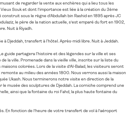
usant de regarder la vente aux enchères qui a lieu tous les
 Vieux Souk et dont l’importance est liée à la création du 3ème
é construit sous le règne d’Abdullah bin Rashid en 1895 après JC
dulaziz, le père de la nation actuelle, s’est emparé du fort en 1902,
re. Nuit à Riyadh.
ée à Djeddah, transfert à l'hôtel. Après-midi libre. Nuit à Jeddah.
 guide partagera l'histoire et des légendes sur la ville et ses
a ville. Promenade dans la vieille ville, inscrite sur la liste du
maisons colorées. Lors de la visite d’Al-Balad, les visiteurs seront
, qui remonte au milieu des années 1800. Nous verrons aussi la maison
quée Ukash. Nous terminerons notre visite en direction de la
ar le musée des sculptures de Djeddah. La corniche comprend une
lle, ainsi que la fontaine du roi Fahd, la plus haute fontaine du
és. En fonction de l’heure de votre transfert de vol à l’aéroport