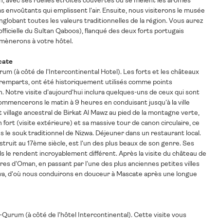
rah, avec ses ruelles étroites couvertes où se mêlent les arômes
 envoûtants qui emplissent l'air. Ensuite, nous visiterons le musée
englobant toutes les valeurs traditionnelles de la région. Vous aurez
fficielle du Sultan Qaboos), flanqué des deux forts portugais
amènerons à votre hôtel.
cate
rum (à côté de l'Intercontinental Hotel). Les forts et les châteaux
 remparts, ont été historiquement utilisés comme points
n. Notre visite d'aujourd'hui inclura quelques-uns de ceux qui sont
commencerons le matin à 9 heures en conduisant jusqu'à la ville
t village ancestral de Birkat Al Mawz au pied de la montagne verte,
ort (visite extérieure) et sa massive tour de canon circulaire, ce
 le souk traditionnel de Nizwa. Déjeuner dans un restaurant local.
ruit au 17ème siècle, est l'un des plus beaux de son genre. Ses
s le rendent incroyablement différent. Après la visite du château de
es d'Oman, en passant par l'une des plus anciennes petites villes
Nizwa, d'où nous conduirons en douceur à Mascate après une longue
-Qurum (à côté de l'hôtel Intercontinental). Cette visite vous