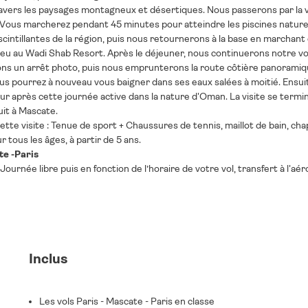
vers les paysages montagneux et désertiques. Nous passerons par la vi
Vous marcherez pendant 45 minutes pour atteindre les piscines naturel
 scintillantes de la région, puis nous retournerons à la base en marcha
ieu au Wadi Shab Resort. Après le déjeuner, nous continuerons notre voy
ons un arrêt photo, puis nous emprunterons la route côtière panoramiqu
vous pourrez à nouveau vous baigner dans ses eaux salées à moitié. En
ur après cette journée active dans la nature d'Oman. La visite se termi
uit à Mascate.
ette visite : Tenue de sport + Chaussures de tennis, maillot de bain, cha
ur tous les âges, à partir de 5 ans.
te -Paris
 Journée libre puis en fonction de l’horaire de votre vol, transfert à l'a
Inclus
Les vols Paris - Mascate - Paris en classe