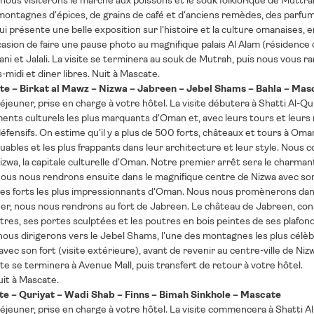
te, nous visiterons le marché aux poissons et le souk folklorique de Mutt
ontagnes d'épices, de grains de café et d'anciens remèdes, des parfums
qui présente une belle exposition sur l'histoire et la culture omanaises, 
asion de faire une pause photo au magnifique palais Al Alam (résidence o
ni et Jalali. La visite se terminera au souk de Mutrah, puis nous vous r
-midi et diner libres. Nuit à Mascate.
te – Birkat al Mawz – Nizwa – Jabreen – Jebel Shams – Bahla – Mas
déjeuner, prise en charge à votre hôtel. La visite débutera à Shatti Al-Qu
ents culturels les plus marquants d'Oman et, avec leurs tours et leurs
éfensifs. On estime qu'il y a plus de 500 forts, châteaux et tours à Oma
uables et les plus frappants dans leur architecture et leur style. Nous 
izwa, la capitale culturelle d'Oman. Notre premier arrêt sera le charman
ous nous rendrons ensuite dans le magnifique centre de Nizwa avec son f
n des forts les plus impressionnants d'Oman. Nous nous promènerons dans
er, nous nous rendrons au fort de Jabreen. Le château de Jabreen, const
tres, ses portes sculptées et les poutres en bois peintes de ses plafond
ous dirigerons vers le Jebel Shams, l'une des montagnes les plus célèbr
avec son fort (visite extérieure), avant de revenir au centre-ville de 
site se terminera à Avenue Mall, puis transfert de retour à votre hôtel.
uit à Mascate.
te – Quriyat – Wadi Shab – Finns – Bimah Sinkhole – Mascate
déjeuner, prise en charge à votre hôtel. La visite commencera à Shatti Al