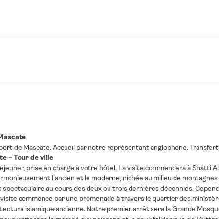
- Mascate
oport de Mascate. Accueil par notre représentant anglophone. Transfert à
e – Tour de ville
déjeuner, prise en charge à votre hôtel. La visite commencera à Shatti A
harmonieusement l'ancien et le moderne, nichée au milieu de montagnes br
pectaculaire au cours des deux ou trois dernières décennies. Cependan
re visite commence par une promenade à travers le quartier des minist
tecture islamique ancienne. Notre premier arrêt sera la Grande Mosqué