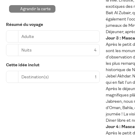
la ville. Ensui
exotiques des m
Agrandir la carte
Bait Al Zubair, 
également l'occ
Résumé du voyage
jumeaux de Mira
Déjeuner, après
Adulte
Jour 3 : Masca
Après le petit 
Nuits
4
sont les monum
d'observation d
les plus remarq
Cette idée inclut
historique de N
Jebel Akhdar. N
Destination(s)
1
qui en fait l'u
Après le déjeun
magnifiques plâ
Jabreen, nous n
d'Oman, Bahla, 
journée ! La vi
Diner libre et n
Jour 4 : Masca
Après le petit 