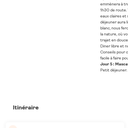
emmènera à tra
1h30 de route. 
eaux claires et
déjeuner aura l
blanc, nous fer
la nature, où 
trajet en douce
Diner libre et n
Conseils pour c
facile à faire po
Jour 5 : Masca
Petit déjeuner.
Itinéraire