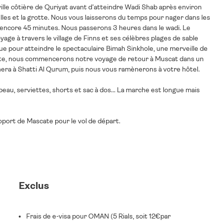
lle côtière de Quriyat avant d'atteindre Wadi Shab après environ
les et la grotte. Nous vous laisserons du temps pour nager dans les
nt encore 45 minutes. Nous passerons 3 heures dans le wadi. Le
age à travers le village de Finns et ses célèbres plages de sable
e pour atteindre le spectaculaire Bimah Sinkhole, une merveille de
suite, nous commencerons notre voyage de retour à Muscat dans un
nera à Shatti Al Qurum, puis nous vous ramènerons à votre hôtel.
peau, serviettes, shorts et sac à dos... La marche est longue mais
éroport de Mascate pour le vol de départ.
Exclus
Frais de e-visa pour OMAN (5 Rials, soit 12€par