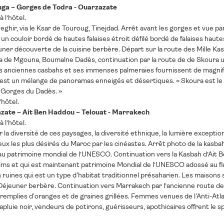
uga – Gorges de Todra - Ouarzazate
 l’hôtel.
eghir, via le Ksar de Touroug, Tinejdad. Arrêt avant les gorges et vue p
 un couloir bordé de hautes falaises étroit défilé bordé de falaises hau
ner découverte de la cuisine berbère. Départ sur la route des Mille Kas
a de Mgouna, Boumalne Dadès, continuation par la route de de Skoura un
s anciennes casbahs et ses immenses palmeraies fournissent de magnifiq
est un mélange de panoramas enneigés et désertiques. « Skoura est le 
 Gorges du Dadès. »
’hôtel.
azate – Ait Ben Haddou – Telouat - Marrakech
 l’hôtel.
r la diversité de ces paysages, la diversité ethnique, la lumière except
 lieux les plus désirés du Maroc par les cinéastes. Arrêt photo de la kas
au patrimoine mondial de l’UNESCO. Continuation vers la Kasbah d’Ait B
lms et qui est maintenant patrimoine Mondial de l’UNESCO adossé au fl
en ruines qui est un type d'habitat traditionnel présaharien. Les maisons
Déjeuner berbère. Continuation vers Marrakech par l’ancienne route de 
remplies d'oranges et de graines grillées. Femmes venues de l'Anti-Atla
apluie noir, vendeurs de potirons, guérisseurs, apothicaires offrent le 