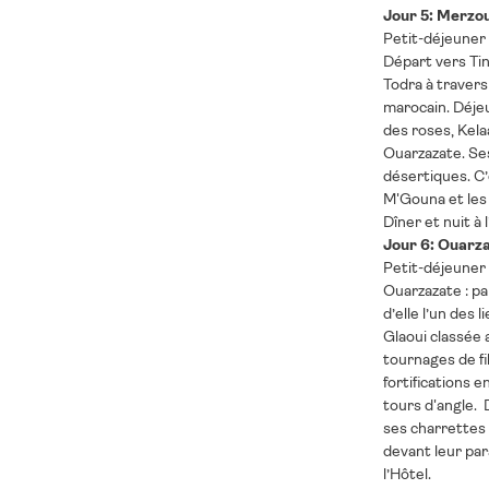
Jour 5: Merzo
Petit-déjeuner à
Départ vers Tin
Todra à travers
marocain. Déjeu
des roses, Kela
Ouarzazate. Se
désertiques. C’
M'Gouna et les
Dîner et nuit à l
Jour 6: Ouarz
Petit-déjeuner à
Ouarzazate : pa
d’elle l’un des
Glaoui classée 
tournages de fi
fortifications 
tours d'angle. 
ses charrettes 
devant leur par
l’Hôtel.