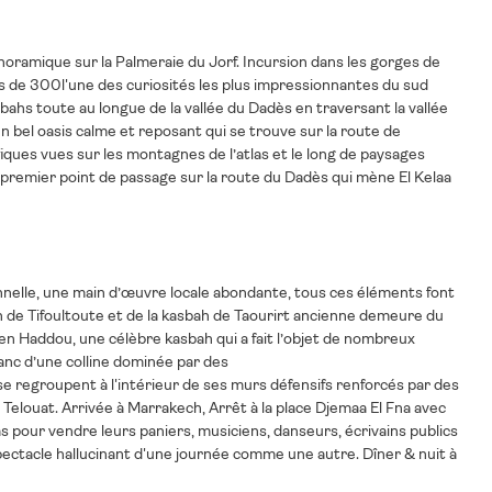
anoramique sur la Palmeraie du Jorf. Incursion dans les gorges de
tes de 300l'une des curiosités les plus impressionnantes du sud
bahs toute au longue de la vallée du Dadès en traversant la vallée
 bel oasis calme et reposant qui se trouve sur la route de
ues vues sur les montagnes de l’atlas et le long de paysages
premier point de passage sur la route du Dadès qui mène El Kelaa
ionnelle, une main d’œuvre locale abondante, tous ces éléments font
bah de Tifoultoute et de la kasbah de Taourirt ancienne demeure du
en Haddou, une célèbre kasbah qui a fait l’objet de nombreux
anc d’une colline dominée par des
 se regroupent à l'intérieur de ses murs défensifs renforcés par des
Telouat. Arrivée à Marrakech, Arrêt à la place Djemaa El Fna avec
s pour vendre leurs paniers, musiciens, danseurs, écrivains publics
spectacle hallucinant d'une journée comme une autre. Dîner & nuit à