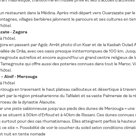
l'art mauresque, transformé en musée privé et lieu d'accueil d'activité
n restaurant dans la Médina. Après-midi départ vers Ouarzazate par le co
tagnes, villages berbères jalonnent le parcours et ses cultures en ter
’hôtel.
zate - Zagora
 l’hôtel.
gora en passant par Agdz. Arrêt photo d’un Ksar et de la Kasbah Oulad 
allée de Drâa, avec ces oasis presque ininterrompues de 100 km. Jusqu
egroute autrefois et encore aujourd’hui un grand centre religieux de l
Tamegroute qui offre aussi des poteries connues dans tout le Maroc. Vi
’hôtel.
 – Alnif - Merzouga
à l’hôtel
zouga en traversant le haut plateau caillouteux et désertique à travers
art par la région présaharienne du Tafilalet et sa vaste Palmeraie de la r
berceau de la dynastie Alaouite.
r une piste sablonneuse jusqu’aux pieds des dunes de Merzouga « une me
les se situent à 50km d'Erfoud et à 40km de Rissani. Ces dunes connues
surtout pour des cas rhumatismaux. Elles atteignent parfois la hauteu
ce site ». Possibilité de voir le coucher du soleil selon conditions clima
et nuit en tente nomade