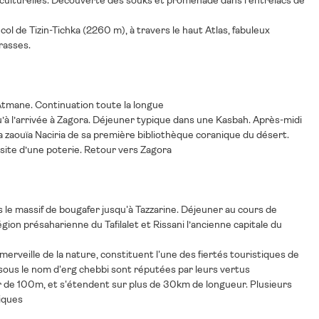
s culturelles. Découverte des souks et promenade dans l'entrelacs de
l de Tizin-Tichka (2260 m), à travers le haut Atlas, fabuleux
rasses.
Atmane. Continuation toute la longue
’à l’arrivée à Zagora. Déjeuner typique dans une Kasbah. Après-midi
a zaouïa Naciria de sa première bibliothèque coranique du désert.
site d’une poterie. Retour vers Zagora
 le massif de bougafer jusqu'à Tazzarine. Déjeuner au cours de
égion présaharienne du Tafilalet et Rissani l’ancienne capitale du
rveille de la nature, constituent l'une des fiertés touristiques de
 sous le nom d'erg chebbi sont réputées par leurs vertus
r de 100m, et s'étendent sur plus de 30km de longueur. Plusieurs
tiques