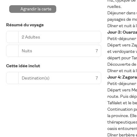
m2, typique de 
ruelles.
Agrandir la carte
Déjeuner dans u
paysages de mon
Résumé du voyage
Dîner et nuit à l
Jour 3: Ouarza
2 Adultes
Petit-déjeuner à
Départ vers Za
Nuits
7
et verdoyante v
départ pour Tam
Découverte de 
Cette idée inclut
Dîner et nuit à l
Jour 4: Zagora
Destination(s)
7
Petit-déjeuner 
Départ vers Mer
route. Puis dép
Tafilalet et le 
Continuation pa
la province. El
thérapeutiques 
oasis entourent 
Dîner berbère 