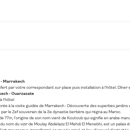
e - Marrakech
fert par votre correspondant sur place puis installation à l’hôtel. Dîner et
kech - Ouarzazate
à l’hôtel
ée à la visite guidée de Marrakech : Découverte des superbes jardins 
 s. par le Zef souverain de la 3e dynastie berbère qui régna au Maroc.
de 77m, l'origine de son nom vient de Koutoub qui signifie en arabe m
du nom du vizir de Moulay Abdelaziz El Mehdi El Menebhi, est un palais é