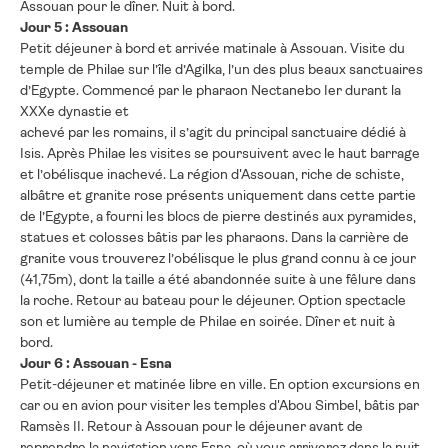
Assouan pour le dîner. Nuit à bord.
Jour 5 : Assouan
Petit déjeuner à bord et arrivée matinale à Assouan. Visite du
temple de Philae sur l’île d’Agilka, l’un des plus beaux sanctuaires
d’Egypte. Commencé par le pharaon Nectanebo Ier durant la
XXXe dynastie et
achevé par les romains, il s’agit du principal sanctuaire dédié à
Isis. Après Philae les visites se poursuivent avec le haut barrage
et l’obélisque inachevé. La région d'Assouan, riche de schiste,
albâtre et granite rose présents uniquement dans cette partie
de l’Egypte, a fourni les blocs de pierre destinés aux pyramides,
statues et colosses bâtis par les pharaons. Dans la carrière de
granite vous trouverez l’obélisque le plus grand connu à ce jour
(41,75m), dont la taille a été abandonnée suite à une fêlure dans
la roche. Retour au bateau pour le déjeuner. Option spectacle
son et lumière au temple de Philae en soirée. Dîner et nuit à
bord.
Jour 6 : Assouan - Esna
Petit-déjeuner et matinée libre en ville. En option excursions en
car ou en avion pour visiter les temples d'Abou Simbel, bâtis par
Ramsès II. Retour à Assouan pour le déjeuner avant de
reprendre la navigation vers Esna, où vous arriverez dans la nuit.