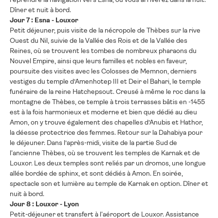
Dîner et nuit à bord.
Jour 7 : Esna - Louxor
Petit déjeuner, puis visite de la nécropole de Thèbes sur la rive
Ouest du Nil, suivie de la Vallée des Rois et de la Vallée des
Reines, où se trouvent les tombes de nombreux pharaons du
Nouvel Empire, ainsi que leurs familles et nobles en faveur,
poursuite des visites avec les Colosses de Memnon, derniers
vestiges du temple d’Amenhotep III et Deir el Bahari, le temple
funéraire de la reine Hatchepsout. Creusé à même le roc dans la
montagne de Thèbes, ce temple à trois terrasses bâtis en -1455
est à la fois harmonieux et moderne et bien que dédié au dieu
Amon, on y trouve également des chapelles d’Anubis et Hathor,
la déesse protectrice des femmes. Retour sur la Dahabiya pour
le déjeuner. Dans l’après-midi, visite de la partie Sud de
l'ancienne Thèbes, où se trouvent les temples de Karnak et de
Louxor. Les deux temples sont reliés par un dromos, une longue
allée bordée de sphinx, et sont dédiés à Amon. En soirée,
spectacle son et lumière au temple de Karnak en option. Dîner et
nuit à bord.
Jour 8 : Louxor - Lyon
Petit-déjeuner et transfert à l'aéroport de Louxor. Assistance