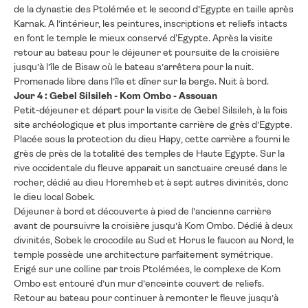
de la dynastie des Ptolémée et le second d’Egypte en taille après
Karnak. A l’intérieur, les peintures, inscriptions et reliefs intacts
en font le temple le mieux conservé d'Egypte. Après la visite
retour au bateau pour le déjeuner et poursuite de la croisière
jusqu’à l’île de Bisaw où le bateau s’arrêtera pour la nuit.
Promenade libre dans l’île et dîner sur la berge. Nuit à bord.
Jour 4 : Gebel Silsileh - Kom Ombo - Assouan
Petit-déjeuner et départ pour la visite de Gebel Silsileh, à la fois
site archéologique et plus importante carrière de grès d’Egypte.
Placée sous la protection du dieu Hapy, cette carrière a fourni le
grès de près de la totalité des temples de Haute Egypte. Sur la
rive occidentale du fleuve apparait un sanctuaire creusé dans le
rocher, dédié au dieu Horemheb et à sept autres divinités, donc
le dieu local Sobek.
Déjeuner à bord et découverte à pied de l’ancienne carrière
avant de poursuivre la croisière jusqu’à Kom Ombo. Dédié à deux
divinités, Sobek le crocodile au Sud et Horus le faucon au Nord, le
temple possède une architecture parfaitement symétrique.
Erigé sur une colline par trois Ptolémées, le complexe de Kom
Ombo est entouré d’un mur d’enceinte couvert de reliefs.
Retour au bateau pour continuer à remonter le fleuve jusqu’à