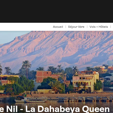
Accueil
Séjour libre
Vols + Hôtels
le Nil - La Dahabeya Queen