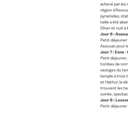
achevé par les r
région d'Assoua
pyramides, stat
taille a été ab
Dîner et nuit à 
Jour 6 : Assou
Petit-déjeuner 
Assouan pour le
Jour 7 : Esna -
Petit déjeuner, 
tombes de nombr
vestiges du tem
temple à trois 
et Hathor, la d
trouvent les te
soirée, spectac
Jour 8 : Louxor
Petit-déjeuner 