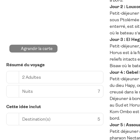
à bord.
Jour 2 : Louxor
Petit-déjeuner 
sous Ptolémée 
enterré, est sit
où le bateau s’a
Jour 3 : El Heg
Petit-déjeuner,
Agrandir la carte
Horus est à la f
reliefs intacts 
Résumé du voyage
Bisaw où le bate
Jour 4 : Gebel
2 Adultes
Petit-déjeuner 
du dieu Hapy, c
Nuits
7
creusé dans le 
Déjeuner à bord
au Sud et Horus
Cette idée inclut
Kom Ombo est en
bord.
Destination(s)
5
Jour 5 : Assou
Petit déjeuner 
pharaon Nectan