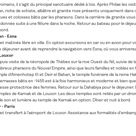
omains, il s’agit du principal sanctuaire dédié à Isis. Après Philae les vi
n, riche de schiste, albâtre et granite rose présents uniquement dans ce
ues et colosses bâtis par les pharaons. Dans la carrière de granite vous 
andonnée suite à une fêlure dans la roche. Retour au bateau pour le déje
bord.
an - Esna
et matinée libre en ville. En option excursions en car ou en avion pour v
 déjeuner avant de reprendre la navigation vers Esna, où vous arriverez d
 Louxor
puis visite de la nécropole de Thèbes sur la rive Ouest du Nil, suivie de l
eux pharaons du Nouvel Empire, ainsi que leurs familles et nobles en 
ple d’Amenhotep III et Deir el Bahari, le temple funéraire de la reine
terrasses bâtis en -1455 est à la fois harmonieux et moderne et bien q
éesse protectrice des femmes. Retour sur la Dahabiya pour le déjeuner. Da
mples de Karnak et de Louxor. Les deux temples sont reliés par un drom
le son et lumière au temple de Karnak en option. Dîner et nuit à bord.
 - Paris
et transfert à l'aéroport de Louxor. Assistance aux formalités d'embar