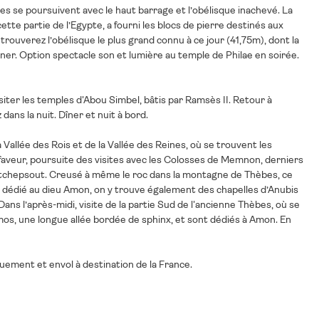
sites se poursuivent avec le haut barrage et l’obélisque inachevé. La
tte partie de l’Egypte, a fourni les blocs de pierre destinés aux
trouverez l’obélisque le plus grand connu à ce jour (41,75m), dont la
uner. Option spectacle son et lumière au temple de Philae en soirée.
isiter les temples d'Abou Simbel, bâtis par Ramsès II. Retour à
ans la nuit. Dîner et nuit à bord.
a Vallée des Rois et de la Vallée des Reines, où se trouvent les
faveur, poursuite des visites avec les Colosses de Memnon, derniers
 Hatchepsout. Creusé à même le roc dans la montagne de Thèbes, ce
ue dédié au dieu Amon, on y trouve également des chapelles d’Anubis
ns l’après-midi, visite de la partie Sud de l'ancienne Thèbes, où se
os, une longue allée bordée de sphinx, et sont dédiés à Amon. En
quement et envol à destination de
la France.