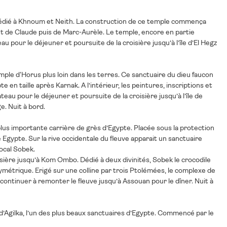
a, dédié à Khnoum et Neith. La construction de ce temple commença
 de Claude puis de Marc-Aurèle. Le temple, encore en partie
eau pour le déjeuner et poursuite de la croisière jusqu’à l’île d’El Hegz
emple d'Horus plus loin dans les terres. Ce sanctuaire du dieu faucon
 en taille après Karnak. A l’intérieur, les peintures, inscriptions et
teau pour le déjeuner et poursuite de la croisière jusqu’à l’île de
e. Nuit à bord.
t plus importante carrière de grès d’Egypte. Placée sous la protection
e Egypte. Sur la rive occidentale du fleuve apparait un sanctuaire
local Sobek.
isière jusqu’à Kom Ombo. Dédié à deux divinités, Sobek le crocodile
métrique. Erigé sur une colline par trois Ptolémées, le complexe de
ntinuer à remonter le fleuve jusqu’à Assouan pour le dîner. Nuit à
e d’Agilka, l’un des plus beaux sanctuaires d’Egypte. Commencé par le