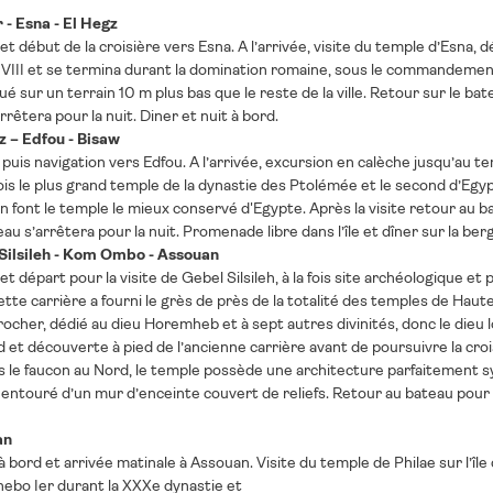
 - Esna - El Hegz
et début de la croisière vers Esna. A l’arrivée, visite du temple d’Esn
VIII et se termina durant la domination romaine, sous le commandement
ué sur un terrain 10 m plus bas que le reste de la ville. Retour sur le bat
rrêtera pour la nuit. Diner et nuit à bord.
z – Edfou - Bisaw
 puis navigation vers Edfou. A l’arrivée, excursion en calèche jusqu’au t
ois le plus grand temple de la dynastie des Ptolémée et le second d’Egypte
en font le temple le mieux conservé d'Egypte. Après la visite retour au ba
au s’arrêtera pour la nuit. Promenade libre dans l’île et dîner sur la berg
 Silsileh - Kom Ombo - Assouan
et départ pour la visite de Gebel Silsileh, à la fois site archéologique e
ette carrière a fourni le grès de près de la totalité des temples de Haut
rocher, dédié au dieu Horemheb et à sept autres divinités, donc le dieu 
 et découverte à pied de l’ancienne carrière avant de poursuivre la cro
 le faucon au Nord, le temple possède une architecture parfaitement sy
touré d’un mur d’enceinte couvert de reliefs. Retour au bateau pour co
an
à bord et arrivée matinale à Assouan. Visite du temple de Philae sur l’îl
ebo Ier durant la XXXe dynastie et