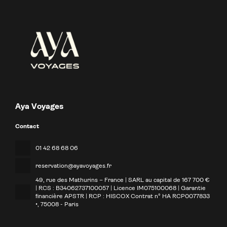
Aya Voyages
Contact
01 42 68 68 06
reservation@ayavoyages.fr
49, rue des Mathurins – France | SARL au capital de 167 700 €
| RCS : B34062737100057 | Licence IM075100068 | Garantie
financière APSTR | RCP : HISCOX Contrat n° HA RCP0077833
•
, 75008 - Paris