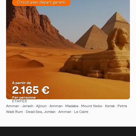
Circuit avec départ garanti
À partir de
2.165 €
Par personne
ÉTAPES
Afficher
Amman · Jerash · Ajloun · Amman · Madaba · Mount Nebo · Kerak · Petra ·
Wadi Rum · Dead Sea, Jordan · Amman · Le Caire