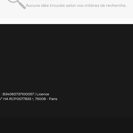
Aucune idée trouvée selon vos critères de recherche.
S : B34062737100057 | Licence
 n° HA RCP0077833 •
, 75008 - Paris