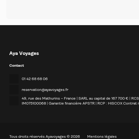
Aya Voyages
Contact
01 42 68 68 06
reservation@ayavoyages.fr
49, rue des Mathurins – France | SARL au capital de 167 700 € | RC
IM075100068 | Garantie financière APSTR | RCP : HISCOX Contrat
Tous droits réservés Ayavoyages © 2026
Mentions légales