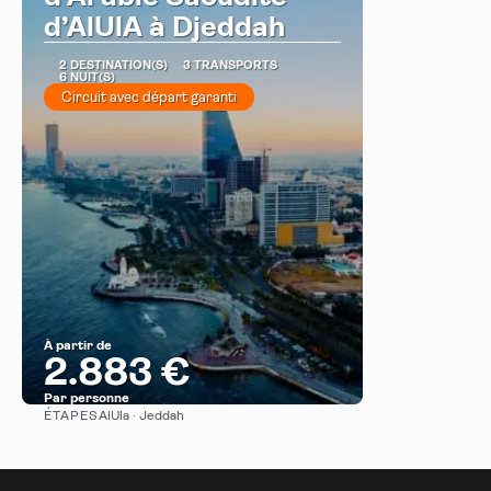
d’AlUlA à Djeddah
2 DESTINATION(S)
3 TRANSPORTS
6 NUIT(S)
Circuit avec départ garanti
À partir de
2.883 €
Par personne
ÉTAPES
AlUla · Jeddah
Afficher