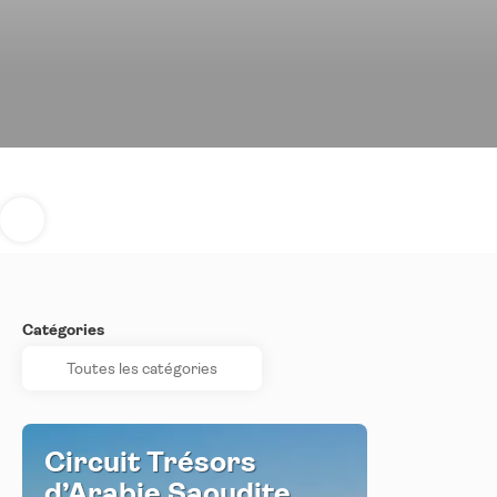
Catégories
Circuit Trésors
d’Arabie Saoudite