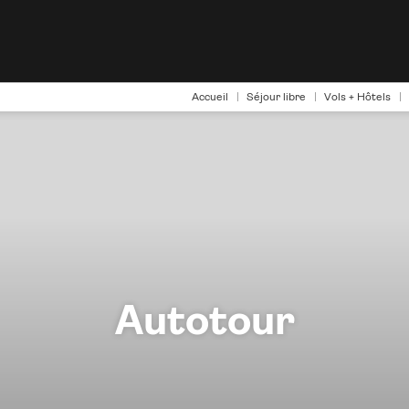
Accueil
Séjour libre
Vols + Hôtels
Autotour