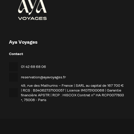
Aya Voyages
Contact
01 42 68 68 06
reservation@ayavoyages.fr
49, rue des Mathurins – France | SARL au capital de 167 700 €
| RCS : B34062737100057 | Licence IM075100068 | Garantie
financière APSTR | RCP : HISCOX Contrat n° HA RCP0077833
•
, 75008 - Paris