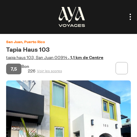
San Juan, Puerto Rico
Tapia Haus 103
tapia haus 103, San Juan 00914
, 1,1 km de Centre
Bon
7,5
226
Voir les scores