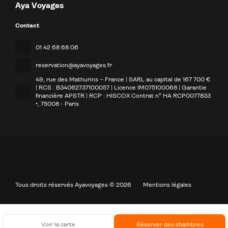
Aya Voyages
Contact
01 42 68 68 06
reservation@ayavoyages.fr
49, rue des Mathurins – France | SARL au capital de 167 700 €
| RCS : B34062737100057 | Licence IM075100068 | Garantie
financière APSTR | RCP : HISCOX Contrat n° HA RCP0077833
•
, 75008 - Paris
Tous droits réservés Ayavoyages © 2026
Mentions légales
Voir la carte
Réserver des chambres