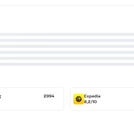
g
2994
Expedia
8,2/10