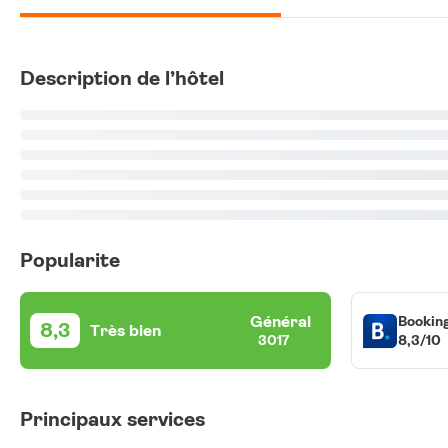
Description de l’hôtel
Popularite
Général
Bookin
8,3
Très bien
8,3/10
3017
Principaux services