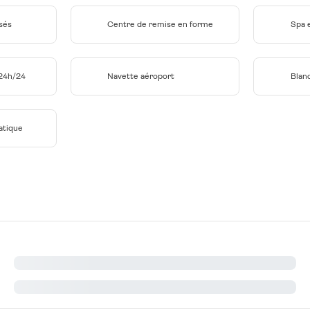
sés
Centre de remise en forme
Spa 
 24h/24
Navette aéroport
Blanc
atique