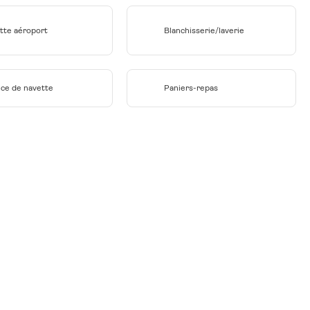
tte aéroport
Blanchisserie/laverie
ice de navette
Paniers-repas