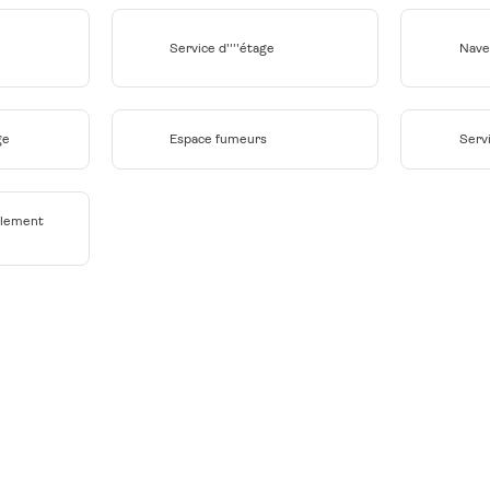
Service d''''étage
Nave
ge
Espace fumeurs
Serv
glement