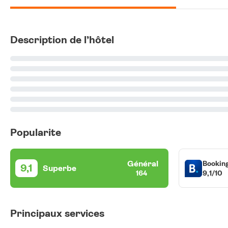
Description de l’hôtel
Popularite
Général
Bookin
9,1
Superbe
9,1/10
164
Principaux services