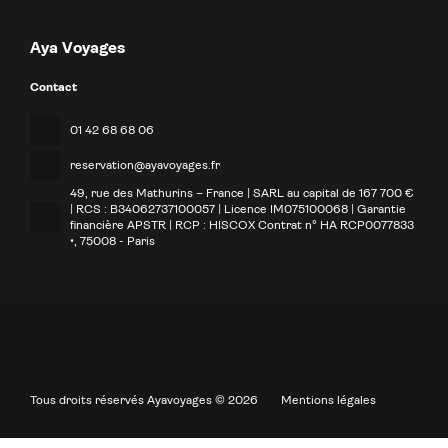
Aya Voyages
Contact
01 42 68 68 06
reservation@ayavoyages.fr
49, rue des Mathurins – France | SARL au capital de 167 700 €
| RCS : B34062737100057 | Licence IM075100068 | Garantie
financière APSTR | RCP : HISCOX Contrat n° HA RCP0077833
•
, 75008 - Paris
Tous droits réservés Ayavoyages © 2026
Mentions légales