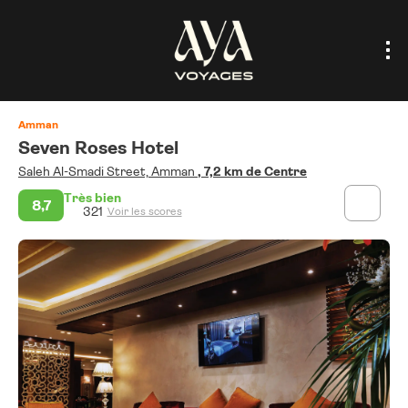
Amman
Seven Roses Hotel
Saleh Al-Smadi Street, Amman
, 7,2 km de Centre
Très bien
8,7
321
Voir les scores